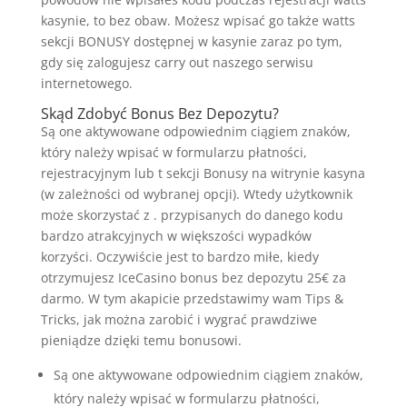
kasynie, to bez obaw. Możesz wpisać go także watts
sekcji BONUSY dostępnej w kasynie zaraz po tym,
gdy się zalogujesz carry out naszego serwisu
internetowego.
Skąd Zdobyć Bonus Bez Depozytu?
Są one aktywowane odpowiednim ciągiem znaków,
który należy wpisać w formularzu płatności,
rejestracyjnym lub t sekcji Bonusy na witrynie kasyna
(w zależności od wybranej opcji). Wtedy użytkownik
może skorzystać z . przypisanych do danego kodu
bardzo atrakcyjnych w większości wypadków
korzyści. Oczywiście jest to bardzo miłe, kiedy
otrzymujesz IceCasino bonus bez depozytu 25€ za
darmo. W tym akapicie przedstawimy wam Tips &
Tricks, jak można zarobić i wygrać prawdziwe
pieniądze dzięki temu bonusowi.
Są one aktywowane odpowiednim ciągiem znaków,
który należy wpisać w formularzu płatności,