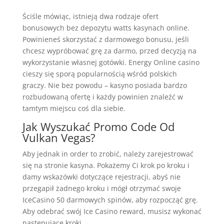
Ściśle mówiąc, istnieją dwa rodzaje ofert
bonusowych bez depozytu watts kasynach online.
Powinieneś skorzystać z darmowego bonusu, jeśli
chcesz wypróbować grę za darmo, przed decyzją na
wykorzystanie własnej gotówki. Energy Online casino
cieszy się sporą popularnością wśród polskich
graczy. Nie bez powodu – kasyno posiada bardzo
rozbudowaną ofertę i każdy powinien znaleźć w
tamtym miejscu coś dla siebie.
Jak Wyszukać Promo Code Od
Vulkan Vegas?
Aby jednak in order to zrobić, należy zarejestrować
się na stronie kasyna. Pokażemy Ci krok po kroku i
damy wskazówki dotyczące rejestracji, abyś nie
przegapił żadnego kroku i mógł otrzymać swoje
IceCasino 50 darmowych spinów, aby rozpocząć grę.
Aby odebrać swój Ice Casino reward, musisz wykonać
następujące kroki.