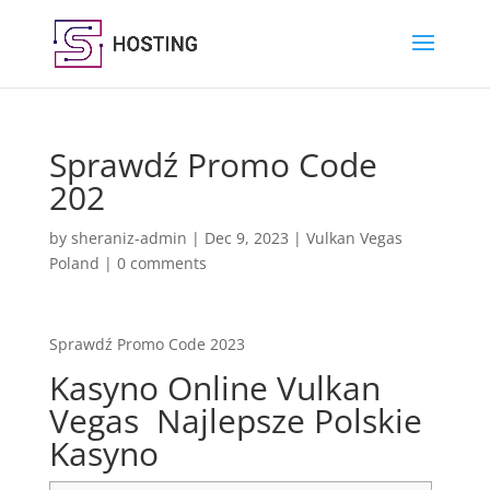
Sprawdź Promo Code
202
by
sheraniz-admin
|
Dec 9, 2023
|
Vulkan Vegas
Poland
|
0 comments
Sprawdź Promo Code 2023
Kasyno Online Vulkan
Vegas ️ Najlepsze Polskie
Kasyno