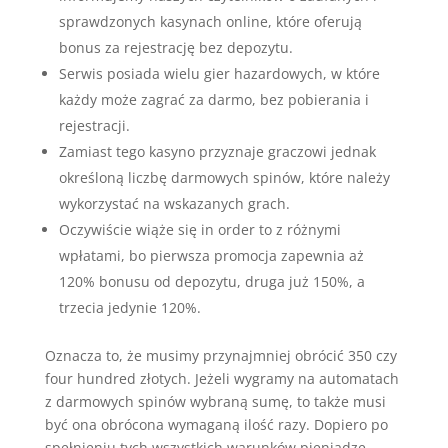
sprawdzonych kasynach online, które oferują
bonus za rejestrację bez depozytu.
Serwis posiada wielu gier hazardowych, w które
każdy może zagrać za darmo, bez pobierania i
rejestracji.
Zamiast tego kasyno przyznaje graczowi jednak
określoną liczbę darmowych spinów, które należy
wykorzystać na wskazanych grach.
Oczywiście wiąże się in order to z różnymi
wpłatami, bo pierwsza promocja zapewnia aż
120% bonusu od depozytu, druga już 150%, a
trzecia jedynie 120%.
Oznacza to, że musimy przynajmniej obrócić 350 czy
four hundred złotych. Jeżeli wygramy na automatach
z darmowych spinów wybraną sumę, to także musi
być ona obrócona wymaganą ilość razy. Dopiero po
spełnieniu tych wszystkich warunków pieniądze