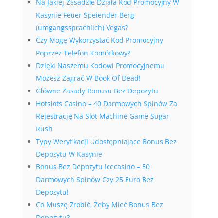
Na Jakiej Zasadzie Działa Kod Promocyjny W
Kasynie Feuer Speiender Berg
(umgangssprachlich) Vegas?
Czy Mogę Wykorzystać Kod Promocyjny
Poprzez Telefon Komórkowy?
Dzięki Naszemu Kodowi Promocyjnemu
Możesz Zagrać W Book Of Dead!
Główne Zasady Bonusu Bez Depozytu
Hotslots Casino – 40 Darmowych Spinów Za
Rejestrację Na Slot Machine Game Sugar
Rush
Typy Weryfikacji Udostępniające Bonus Bez
Depozytu W Kasynie
Bonus Bez Depozytu Icecasino – 50
Darmowych Spinów Czy 25 Euro Bez
Depozytu!
Co Muszę Zrobić, Żeby Mieć Bonus Bez
Depozytu?