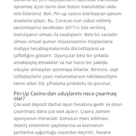
oynamaq üçün lazım olan bütün məlumatları əldə
edə bilərsiniz. Bəli, Pin up casino Azerbaycan qanuni
əsaslarla işləyir. Bu, Curacao-nun sübut edilmiş
tənzimləyicisi tərəfindən 2017-ci ildə verilmiş
lisenziyanın olması ilə təsdiqlənir. Belə bir sənədin
olması virtual qumar müəssisəsinin müştərilərlə
maliyyə hesablaşmalarında dürüstlüyünü və
şəffaflığını göstərir. Oyunçular belə bir şirkətlə
əməkdaşlıq etməkdən və hər hansı bir şəkildə
uduşlar almaqdan qorxmaya bilərlər. Birincisi, sayt
istifadəçilərin şəxsi məlumatlarının təhlükəsizliyini
təmin edən SSL şifrələmə protokolu ilə qorunur.
Pin-Up Casino-dan uduşlarımı necə çıxarmaq
olar?
Çox vaxt depozit dərhal oyun hesabına gedir və onun
çıxarılması daha çox vaxt aparır. Çıxarış zamanı
oyunçunun müraciəti, bonusun mərc edilməsi,
ödəniş sisteminin qaydalarına və kazinonun
şərtlərinə uyğunluğu nəzərdən keçirilir. Nəzərə