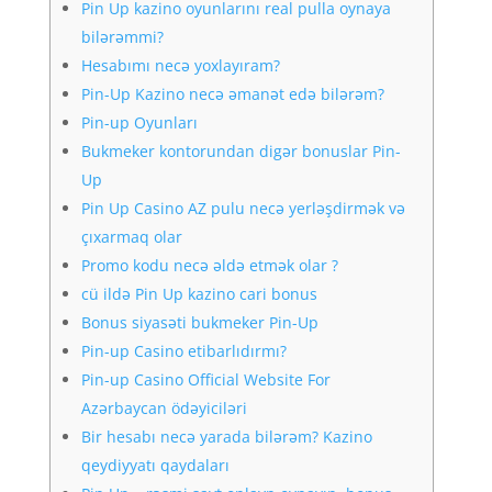
Pin Up kazino oyunlarını real pulla oynaya
bilərəmmi?
Hesabımı necə yoxlayıram?
Pin-Up Kazino necə əmanət edə bilərəm?
Pin-up Oyunları
Bukmeker kontorundan digər bonuslar Pin-
Up
Pin Up Casino AZ pulu necə yerləşdirmək və
çıxarmaq olar
Promo kodu necə əldə etmək olar ?
cü ildə Pin Up kazino cari bonus
Bonus siyasəti bukmeker Pin-Up
Pin-up Casino etibarlıdırmı?
Pin-up Casino Official Website For
Azərbaycan ödəyiciləri
Bir hesabı necə yarada bilərəm? Kazino
qeydiyyatı qaydaları