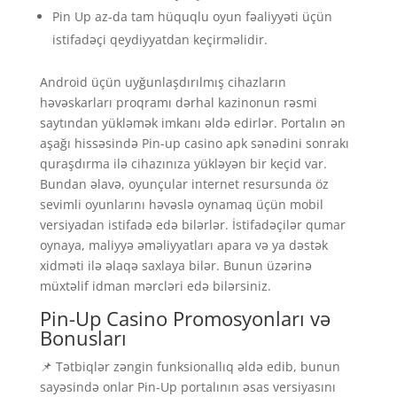
Pin Up az-da tam hüquqlu oyun fəaliyyəti üçün
istifadəçi qeydiyyatdan keçirməlidir.
Android üçün uyğunlaşdırılmış cihazların
həvəskarları proqramı dərhal kazinonun rəsmi
saytından yükləmək imkanı əldə edirlər. Portalın ən
aşağı hissəsində Pin-up casino apk sənədini sonrakı
quraşdırma ilə cihazınıza yükləyən bir keçid var.
Bundan əlavə, oyunçular internet resursunda öz
sevimli oyunlarını həvəslə oynamaq üçün mobil
versiyadan istifadə edə bilərlər. İstifadəçilər qumar
oynaya, maliyyə əməliyyatları apara və ya dəstək
xidməti ilə əlaqə saxlaya bilər. Bunun üzərinə
müxtəlif idman mərcləri edə bilərsiniz.
Pin-Up Casino Promosyonları və
Bonusları
📌 Tətbiqlər zəngin funksionallıq əldə edib, bunun
sayəsində onlar Pin-Up portalının əsas versiyasını