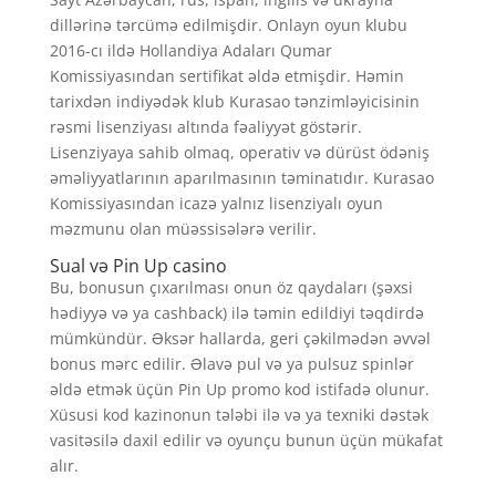
dillərinə tərcümə edilmişdir. Onlayn oyun klubu
2016-cı ildə Hollandiya Adaları Qumar
Komissiyasından sertifikat əldə etmişdir. Həmin
tarixdən indiyədək klub Kurasao tənzimləyicisinin
rəsmi lisenziyası altında fəaliyyət göstərir.
Lisenziyaya sahib olmaq, operativ və dürüst ödəniş
əməliyyatlarının aparılmasının təminatıdır. Kurasao
Komissiyasından icazə yalnız lisenziyalı oyun
məzmunu olan müəssisələrə verilir.
Sual və Pin Up casino
Bu, bonusun çıxarılması onun öz qaydaları (şəxsi
hədiyyə və ya cashback) ilə təmin edildiyi təqdirdə
mümkündür. Əksər hallarda, geri çəkilmədən əvvəl
bonus mərc edilir. Əlavə pul və ya pulsuz spinlər
əldə etmək üçün Pin Up promo kod istifadə olunur.
Xüsusi kod kazinonun tələbi ilə və ya texniki dəstək
vasitəsilə daxil edilir və oyunçu bunun üçün mükafat
alır.