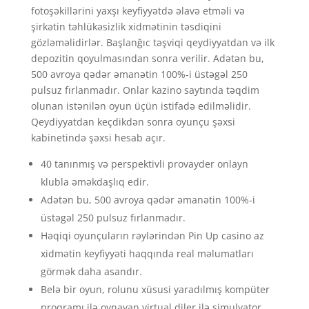
fotoşəkillərini yaxşı keyfiyyətdə əlavə etməli və
şirkətin təhlükəsizlik xidmətinin təsdiqini
gözləməlidirlər. Başlanğıc təşviqi qeydiyyatdan və ilk
depozitin qoyulmasından sonra verilir. Adətən bu,
500 avroya qədər əmanətin 100%-i üstəgəl 250
pulsuz fırlanmadır. Onlar kazino saytında təqdim
olunan istənilən oyun üçün istifadə edilməlidir.
Qeydiyyatdan keçdikdən sonra oyunçu şəxsi
kabinetində şəxsi hesab açır.
40 tanınmış və perspektivli provayder onlayn
klubla əməkdaşlıq edir.
Adətən bu, 500 avroya qədər əmanətin 100%-i
üstəgəl 250 pulsuz fırlanmadır.
Həqiqi oyunçuların rəylərindən Pin Up casino az
xidmətin keyfiyyəti haqqında real məlumatları
görmək daha asandır.
Belə bir oyun, rolunu xüsusi yaradılmış kompüter
proqramı ilə oynayan virtual diler ilə simulyator