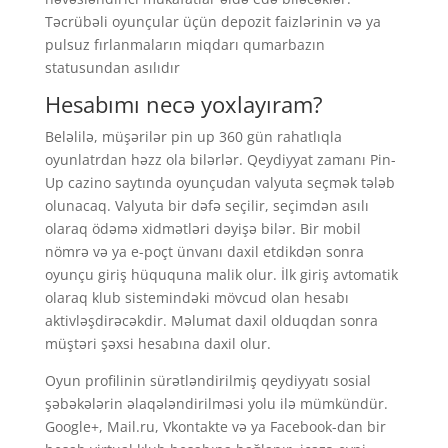
Təcrübəli oyunçular üçün depozit faizlərinin və ya
pulsuz fırlanmaların miqdarı qumarbazın
statusundan asılıdır
Hesabımı necə yoxlayıram?
Beləlilə, müşərilər pin up 360 gün rahatlıqla
oyunlatrdan həzz ola bilərlər. Qeydiyyat zamanı Pin-
Up cazino saytında oyunçudan valyuta seçmək tələb
olunacaq. Valyuta bir dəfə seçilir, seçimdən asılı
olaraq ödəmə xidmətləri dəyişə bilər. Bir mobil
nömrə və ya e-poçt ünvanı daxil etdikdən sonra
oyunçu giriş hüququna malik olur. İlk giriş avtomatik
olaraq klub sistemindəki mövcud olan hesabı
aktivləşdirəcəkdir. Məlumat daxil olduqdan sonra
müştəri şəxsi hesabına daxil olur.
Oyun profilinin sürətləndirilmiş qeydiyyatı sosial
şəbəkələrin əlaqələndirilməsi yolu ilə mümkündür.
Google+, Mail.ru, Vkontakte və ya Facebook-dan bir