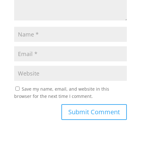
Save my name, email, and website in this
browser for the next time I comment.