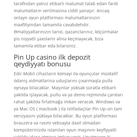
tərəfindən yalnız etibarlı məlumat tələb edən fərdi
məlumatların verilməsinə ciddi yanaşır. Ancaq
onlayn oyun platforması məlumatlarınızın
məxfiliyindən tamamilə cavabdehdir.
Əməliyyatlarınızın tarixi, qazanclarınız, köçürmələr
pis niyyətli şəxslərin əlinə keçməyəcək, bizə
tamamilə etibar edə bilərsiniz.
Pin Up casino ilk depozit
qeydiyyatı bonusu
Edir.Mobil cihazların köməyi ilə oyunçular müxtəlif
ödəniş xidmətlərinə uduşlarını çıxarmaqla pulla
oynaya biləcəklər. Maşınlar yüksək sürətlə etibarlı
şəkildə işləyəcək, pullu və ya demo rejimində çarxları
rahat şəkildə fırlatmağa imkan verəcək. Windows və
ya Mac OS ( macbook ) ilə istifadəçilər Pin Up-ün tam
versiyasını yükləyə biləcəklər. Bu oyun platforması
brauzerə və rəsmi vebsayta daxil olmadan
kompüterinizdə istənilən oyun maşınını keyfiyyətli
şəkildə idarə etməyə imkan verir. Unutmayın ki,