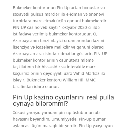
Bukmeker kontorunun Pin-Up artan bonuslar və
səxavətli pulsuz mərclər ilə e-idman və ənənəvi
turnirlərə mərc etmək üçün qanuni bukmekerdir.
PIN-UP casino veb-saytı 1 oktyabr 2020-ci ildə
istifadəyə verilmiş bukmeker kontorudur. O,
Azərbaycanın tənzimləyici orqanlarından lazımi
lisenziya və icazələrə malikdir və qanuni olaraq
Azərbaycan ərazisində xidmətlər göstərir. PIN-UP
bukmeker kontorlarının özünütənzimləmə
təşkilatının bir hissəsidir və İnteraktiv mərc
köçürmələrinin qeydiyyatı üzrə Vahid Mərkəz ilə
işləyir. Bukmeker kontoru William Hill MMC
tərəfindən idarə olunur.
Pin Up kazino oyunlarını real pulla
oynaya bilərəmmi?
Xüsusi yaraşıq yaradan pin-up üslubunun ab-
havasını bəyəndim. Ümumiyyətlə, Pin-Up qumar
əyləncəsi üçün maraqlı bir yerdir. Pin-Up yaxşı oyun