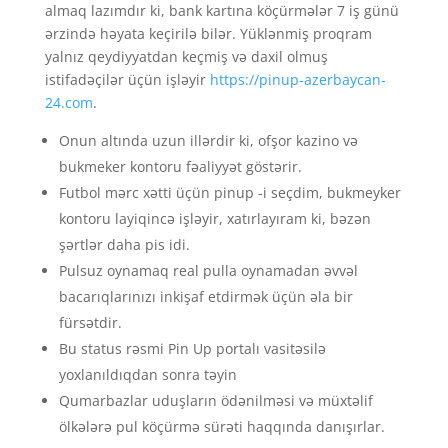
almaq lazımdır ki, bank kartına köçürmələr 7 iş günü
ərzində həyata keçirilə bilər. Yüklənmiş proqram
yalnız qeydiyyatdan keçmiş və daxil olmuş
istifadəçilər üçün işləyir
https://pinup-azerbaycan-
24.com
.
Onun altında uzun illərdir ki, ofşor kazino və
bukmeker kontoru fəaliyyət göstərir.
Futbol mərc xətti üçün pinup -i seçdim, bukmeyker
kontoru layiqincə işləyir, xatırlayıram ki, bəzən
şərtlər daha pis idi.
Pulsuz oynamaq real pulla oynamadan əvvəl
bacarıqlarınızı inkişaf etdirmək üçün əla bir
fürsətdir.
Bu status rəsmi Pin Up portalı vasitəsilə
yoxlanıldıqdan sonra təyin
Qumarbazlar uduşların ödənilməsi və müxtəlif
ölkələrə pul köçürmə sürəti haqqında danışırlar.