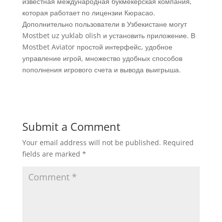
известная международная букмекерская компания,
которая работает по лицензии Кюрасао.
Дополнительно пользователи в Узбекистане могут
Mostbet uz yuklab olish и установить приложение. В
Mostbet Aviator простой интерфейс, удобное
управление игрой, множество удобных способов
пополнения игрового счета и вывода выигрыша.
Submit a Comment
Your email address will not be published.
Required
fields are marked
*