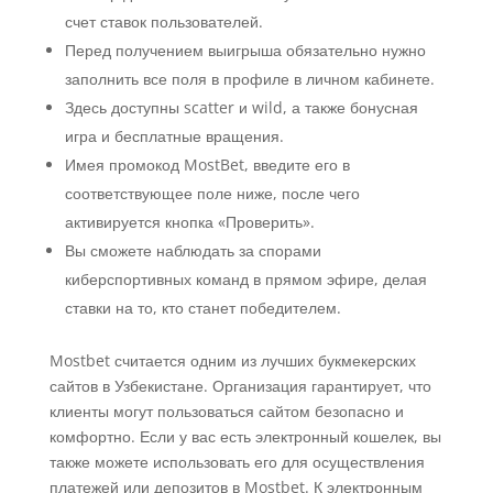
счет ставок пользователей.
Перед получением выигрыша обязательно нужно
заполнить все поля в профиле в личном кабинете.
Здесь доступны scatter и wild, а также бонусная
игра и бесплатные вращения.
Имея промокод MostBet, введите его в
соответствующее поле ниже, после чего
активируется кнопка «Проверить».
Вы сможете наблюдать за спорами
киберспортивных команд в прямом эфире, делая
ставки на то, кто станет победителем.
Mostbet считается одним из лучших букмекерских
сайтов в Узбекистане. Организация гарантирует, что
клиенты могут пользоваться сайтом безопасно и
комфортно. Если у вас есть электронный кошелек, вы
также можете использовать его для осуществления
платежей или депозитов в Mostbet. К электронным