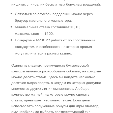
ни диких спинов, ни бесплатных бонусных вращений.
Связаться со службой поддержки можно через
браузер настольного компьютера.
Минимальная ставка составляет $0,10,
максимальная — $100.
Покер-румы MostBet работают по собственным
стандартам, и особенности некоторых правил
могут отличаться в разных казино.
Одним из главных преимуществ букмекерской
конторы является разнообразие событий, на которые
можно делать ставки. Здесь вы найдете несколько
десятков видов спорта, в каждом из которых доступно
множество других лиг и чемпионатов. А общее
количество матчей, на которые можно сделать
ставки, превышает несколько тысяч. Если цель
использовать полученные бонусы для игры Авиатор,
ему необходимо выбрать соответствующий тип