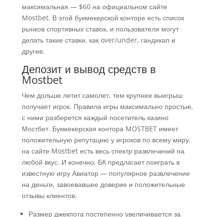
максимальная — $60 на официальном сайте
Mostbet. В этой букмекерской конторе есть список
рынков спортивных ставок, и пользователи могут
делать такие ставки, как over/under, гандикап и
другие.
Депозит и вывод средств в
Mostbet
Чем дольше летит самолет, тем крупнее выигрыш
получает игрок. Правила игры максимально простые,
с ними разберется каждый посетитель казино
Мостбет. Букмекерская контора MOSTBET имеет
положительную репутацию у игроков по всему миру,
на сайте Mostbet есть весь спектр развлечений на
любой вкус. И конечно, БК предлагает поиграть в
известную игру Авиатор — популярное развлечение
на деньги, завоевавшее доверие и положительные
отзывы клиентов.
Размер джекпота постепенно увеличивается за