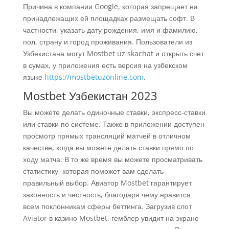
Причина в компании Google, которая запрещает на
принадлежащих ей площадках размещать софт. В
частности, указать дату рождения, имя и фамилию,
пол, страну и город проживания. Пользователи из
Узбекистана могут Mostbet uz skachat и открыть счет
в сумах, у приложения есть версия на узбекском
языке
https://mostbetuzonline.com
.
Mostbet Узбекистан 2023
Вы можете делать одиночные ставки, экспресс-ставки
или ставки по системе. Также в приложении доступен
просмотр прямых трансляций матчей в отличном
качестве, когда вы можете делать ставки прямо по
ходу матча. В то же время вы можете просматривать
статистику, которая поможет вам сделать
правильный выбор. Авиатор Mostbet гарантирует
законность и честность, благодаря чему нравится
всем поклонникам сферы беттинга. Загрузив слот
Aviator в казино Mostbet, гемблер увидит на экране