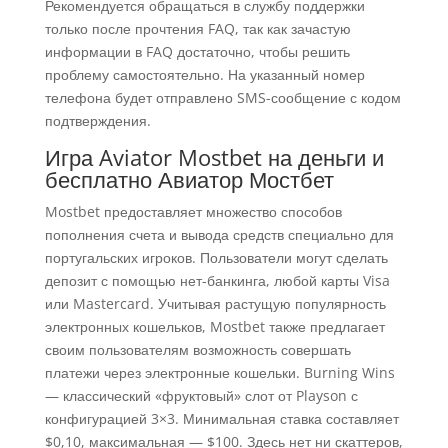
Рекомендуется обращаться в службу поддержки
только после прочтения FAQ, так как зачастую
информации в FAQ достаточно, чтобы решить
проблему самостоятельно. На указанный номер
телефона будет отправлено SMS-сообщение с кодом
подтверждения.
Игра Aviator Mostbet на деньги и
бесплатно Авиатор Мостбет
Mostbet предоставляет множество способов
пополнения счета и вывода средств специально для
португальских игроков. Пользователи могут сделать
депозит с помощью нет-банкинга, любой карты Visa
или Mastercard. Учитывая растущую популярность
электронных кошельков, Mostbet также предлагает
своим пользователям возможность совершать
платежи через электронные кошельки. Burning Wins
— классический «фруктовый» слот от Playson с
конфигурацией 3×3. Минимальная ставка составляет
$0,10, максимальная — $100. Здесь нет ни скаттеров,