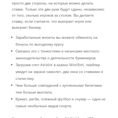
просто две стороны, на которые можно делать
ставки. Только эти две руки будут сданы, независимо
от того, сколько игроков за столом. Вы делаете
ставку, если считаете, что выиграет игрок или
выиграет банкир.
Заработанные монеты вы можете обменять на
бонусы по выгодному курсу.
Связано это с тонкостями и нюансами местного
законодательства о деятельности букмекеров.
Загрузив слот Aviator в казино Mostbet, гемблер
увидит на экране самолет, два окна со ставками и
статистику.
Чем больше совпадений с купленными билетами,
тем больше выплата.
Крикет, регби, пляжный футбол и снукер — одни из
самых необычных видов спорта.