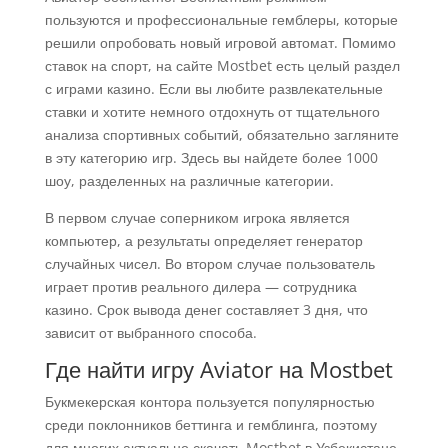
пользуются и профессиональные гемблеры, которые
решили опробовать новый игровой автомат. Помимо
ставок на спорт, на сайте Mostbet есть целый раздел
с играми казино. Если вы любите развлекательные
ставки и хотите немного отдохнуть от тщательного
анализа спортивных событий, обязательно загляните
в эту категорию игр. Здесь вы найдете более 1000
шоу, разделенных на различные категории.
В первом случае соперником игрока является
компьютер, а результаты определяет генератор
случайных чисел. Во втором случае пользователь
играет против реального дилера — сотрудника
казино. Срок вывода денег составляет 3 дня, что
зависит от выбранного способа.
Где найти игру Aviator на Mostbet
Букмекерская контора пользуется популярностью
среди поклонников беттинга и гемблинга, поэтому
для многих актуально скачать Mostbet в Узбекистане.