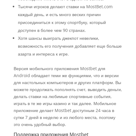
Тысячи игроков делают ставки на MostBet.com
каждый день, и есть много веских причин
присоединиться к этому спортбуку, который
доступен в более чем 90 странах.
Хотя шансы выиграть джекпот невелики,
возможность его получения добавляет еще больше
азарта и интереса к игре.
Версия мобильного приложения Mostbet для
Android обладает теми же функциями, что и версии
для настольных компьютеров и других платформ. Вы
можете продолжать пополнять счет, выводить деньги,
делать ставки на любимые спортивные события,
играть в те же игры казино и так далее. Мобильное
приложение делает Mostbet доступным 24 часа в
сутки 7 дней в неделю и из любого места, поэтому
это очень удобный выбор.
Поддержка приложения Mostbet