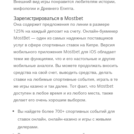
Внешний вид игры понравится любителям истории,
мифологии и Древнего Египта.
Зарегистрироваться в Mostbet
Она содержит предложения по линии в размере
125% на каждый депозит на счету. Онлайн-букмекер
MostBet — один из самых надежных поставщиков
услуг в сфере спортивных ставок на Кипре. Версия
мобильного приложения Mostbet для iOS обладает
теми же функциями, что и его настольные и другие
мобильные аналоги. Вы можете продолжать вносить
средства на свой счет, выводить средства, делать
ставки на любимые спортивные события, играть в те
же игры казино и так далее. Тот факт, что Mostbet
доступен в любое время и из любого места, также
делает его очень хорошим выбором.
Вы найдете более 700+ спортивных событий для
ставок онлайн, онлайн-казино и игры с живыми
дилерами.