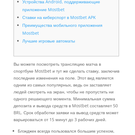
Устройства Android, поддерживающие
приложение Mostbet
Ставки на киберспорт в Mostbet APK
Преимущества мобильного приложения
Mostbet
Лучшие игровые автоматы
Вы можете посмотреть трансляцию матча в
спортбуке Mostbet и тут же сделать ставку, заключив
последние изменения на поле. Этот вид является
одним из самых популярных, ведь он заставляет
людей смотреть на экран, чтобы не пропустить ни
одного решающего момента. Минимальная сумма
депозита и вывода средств в Mostbet составляет 50
BRL. Срок обработки заявки на вывод средств может
варьироваться от 15 минут до 3 рабочих дней.
Блэкджек всегда пользовался большим успехом,