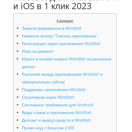
и iOS в 1 клик 2023
Content
Зарегистрироваться в Mostbet
Нажмите кнопку “Скачать приложение”.
Регистрация через приложение Mostbet
Игра на джекпот
Играть в онлайн-казино MostBet на реальные
деньги
Различия между приложением Mostbet и
официальным сайтом
Поддержка приложения Mostbet
Спортивная книга Mostbet
Системные требования для Android
Виды ставок в приложении Mostbet
Депозит и вывод средств в Mostbet
Промо-код с бонусом £300