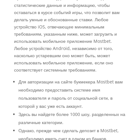
статистические данные и информацию, чтобы
оставаться в курсе событий игры, что позволит вам
делать умные и обоснованные ставки. Любое
устройство iOS, отвечающее минимальным
требованиям, указанным ниже, может загрузить и
использовать мобильное приложение Mostbet.
Любое устройство Android, независимо от того,
насколько устаревшим оно может быть, может
использовать мобильное приложение, если оно
соответствует системным требованиям.
Для авторизации на сайте букмекера Mostbet вам
необходимо предоставить системе имя
пользователя и пароль от социальной сети, в
которой у вас уже есть аккаунт.
Здесь вы найдете более 1000 шоу, разделенных на
различные категории.
Однако, прежде чем сделать депозит в Mostbet,
необходимо иметь счет в одном из банков.