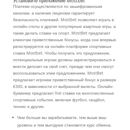
Установите приложение Mostbet
Платежи осуществляются по зашифрованным
каналам, а наличие лицензии гарантирует
безопасность платежей. Mostbet позволяет играть в
онлайн-слоты и другие популярные азартные игры, а
также делать ставки на спорт. MostBet предлагает
клиентам приветственные бонусы, когда они впервые
регистрируются на онлайн-платформе спортивных
ставок Mostbet. Чтобы получить это предложение,
потенциальные игроки должны зарегистрироваться и
внести депозит на свой счет, прежде чем они смогут
воспользоваться этим предложением. MostBet
предлагает игрокам приветственный бонус в размере
€300, в зависимости от выбранной валюты. Онлайн-
букмекер предлагает live ставки на многочисленные
спортивные события, включая футбол, гандбол,
теннис и другие.
Чем больше вы зарабатываете, тем выше ваш
уровень и тем выгоднее становится курс обмена.