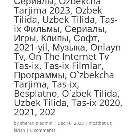
Сериалы, Ozbekcha
Tarjima 2023, Ozbek
Tilida, Uzbek Tilida, Tas-
ix Фильмы, Сериалы,
Игры, Клипы, Софт,
2021-yil, Музыка, Onlayn
Tv, On The Internet Tv
Tas-ix, Tas-ix Filmlar,
Программы, O`zbekcha
Tarjima, Tas-ix,
Besplatno, O`zbek Tilida,
Uzbek Tilida, Tas-ix 2020,
2021, 202
by
sheraniz-admin
|
Dec 16, 2023
|
mostbet uz
kirish
|
0 comments