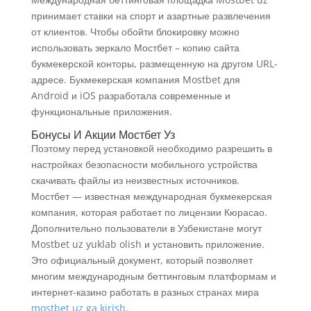
принимает ставки на спорт и азартные развлечения
от клиентов. Чтобы обойти блокировку можно
использовать зеркало Мостбет – копию сайта
букмекерской конторы, размещенную на другом URL-
адресе. Букмекерская компания Mostbet для
Android и iOS разработала современные и
функциональные приложения.
Бонусы И Акции Мостбет Уз
Поэтому перед установкой необходимо разрешить в
настройках безопасности мобильного устройства
скачивать файлы из неизвестных источников.
Мостбет — известная международная букмекерская
компания, которая работает по лицензии Кюрасао.
Дополнительно пользователи в Узбекистане могут
Mostbet uz yuklab olish и установить приложение.
Это официальный документ, который позволяет
многим международным беттинговым платформам и
интернет-казино работать в разных странах мира
mostbet uz ga kirish
.