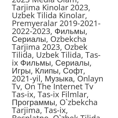
Tarjima Kinolar 2023,
Uzbek Tilida Kinolar,
Premyeralar 2019-2021-
2022-2023, Фильмы,
Сериалы, Ozbekcha
Tarjima 2023, Ozbek
Tilida, Uzbek Tilida, Tas-
ix Фильмы, Сериалы,
Игры, Клипы, Софт,
2021-yil, Музыка, Onlayn
Tv, On The Internet Tv
Tas-ix, Tas-ix Filmlar,
Программы, O`zbekcha
Tarjima, Tas-ix,
Besplatno, O`zbek Tilida,