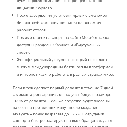
букмекерская компания, которая работает по
лицензии Кюрасао.
После завершения установки ярлык с эмблемой
беттинговой компании появится на одном из
рабочих столов.
Помимо ставок на спорт, на сайте Мостбет также
доступны разделы «Казино» и «Виртуальный
спорт».
Это официальный документ, который позволяет
многим международным беттинговым платформам
и интернет-казино работать в разных странах мира.
Если игрок сделает первый депозит в течение 7 дней
с момента регистрации, он получит бонус в размере
100% от депозита. Если же средства будут внесены
на счет на протяжении минут после создания
аккаунта – бонус возрастет до 125%. Сотрудники
саппорта быстро реагируют на все обращения, дают
подробные разъяснения, решают спорные ситуации.