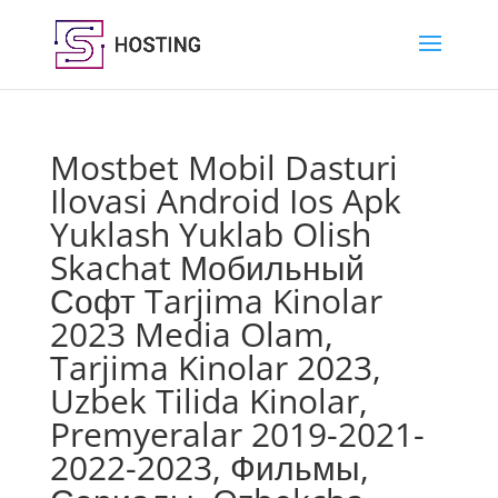
Mostbet Mobil Dasturi
Ilovasi Android Ios Apk
Yuklash Yuklab Olish
Skachat Мобильный
Софт Tarjima Kinolar
2023 Media Olam,
Tarjima Kinolar 2023,
Uzbek Tilida Kinolar,
Premyeralar 2019-2021-
2022-2023, Фильмы,