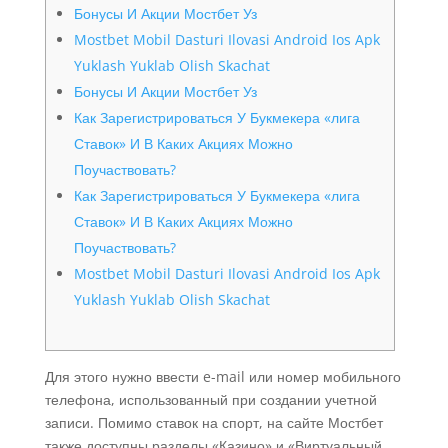
Бонусы И Акции Мостбет Уз
Mostbet Mobil Dasturi Ilovasi Android Ios Apk
Yuklash Yuklab Olish Skachat
Бонусы И Акции Мостбет Уз
Как Зарегистрироваться У Букмекера «лига
Ставок» И В Каких Акциях Можно
Поучаствовать?
Как Зарегистрироваться У Букмекера «лига
Ставок» И В Каких Акциях Можно
Поучаствовать?
Mostbet Mobil Dasturi Ilovasi Android Ios Apk
Yuklash Yuklab Olish Skachat
Для этого нужно ввести e-mail или номер мобильного
телефона, использованный при создании учетной
записи. Помимо ставок на спорт, на сайте Мостбет
также доступны разделы «Казино» и «Виртуальный