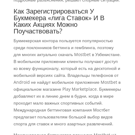
Как Зарегистрироваться У
Букмекера «лига Ставок» И В
Каких Акциях Можно
Поучаствовать?
Букмекерская контора пользуется популярностью
среди поклонников беттинга и гемблинга, поэтому
для многих актуально скачать Mostbet в Узбекистане.
В мобильном приложении клиенты получают доступ
ко всему функционалу, который есть на десктопной и
мобильной версиях сайта. Владельцы телефонов от
Android не найдут мобильное приложение Mostbet в
официальном магазине Play Marketplace. Букмекеры
добавляют их в линию днем в будни, когда в мире
проходит мало важных спортивных событий.
Международная беттинговая компания Мостбет
предлагает пользователям большой выбор видов
спорта для ставок и много азартных развлечений.
Международная беттинговая площадка Mostbet uz