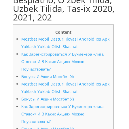
Uzbek Tilida, Tas-ix 2020,
2021, 202
Content
Mostbet Mobil Dasturi Ilovasi Android Ios Apk
Yuklash Yuklab Olish Skachat
Как Зарегистрироваться У Букмекера «лига
Ставок» И В Каких Акциях Можно
Поучаствовать?
Бонусы И Акции Мостбет Уз
Mostbet Mobil Dasturi Ilovasi Android Ios Apk
Yuklash Yuklab Olish Skachat
Бонусы И Акции Мостбет Уз
Как Зарегистрироваться У Букмекера «лига
Ставок» И В Каких Акциях Можно
Поучаствовать?
Бонусы И Акции Мостбет Уз