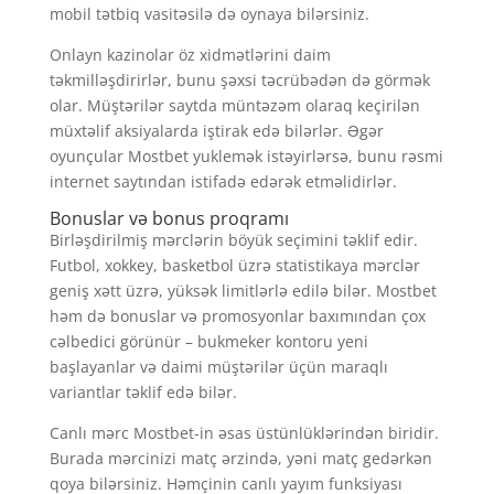
mobil tətbiq vasitəsilə də oynaya bilərsiniz.
Onlayn kazinolar öz xidmətlərini daim
təkmilləşdirirlər, bunu şəxsi təcrübədən də görmək
olar. Müştərilər saytda müntəzəm olaraq keçirilən
müxtəlif aksiyalarda iştirak edə bilərlər. Əgər
oyunçular Mostbet yuklemək istəyirlərsə, bunu rəsmi
internet saytından istifadə edərək etməlidirlər.
Bonuslar və bonus proqramı
Birləşdirilmiş mərclərin böyük seçimini təklif edir.
Futbol, ​​xokkey, basketbol üzrə statistikaya mərclər
geniş xətt üzrə, yüksək limitlərlə edilə bilər. Mostbet
həm də bonuslar və promosyonlar baxımından çox
cəlbedici görünür – bukmeker kontoru yeni
başlayanlar və daimi müştərilər üçün maraqlı
variantlar təklif edə bilər.
Canlı mərc Mostbet-in əsas üstünlüklərindən biridir.
Burada mərcinizi matç ərzində, yəni matç gedərkən
qoya bilərsiniz. Həmçinin canlı yayım funksiyası