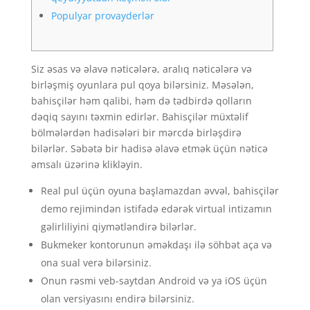
Populyar provayderlər
Siz əsas və əlavə nəticələrə, aralıq nəticələrə və
birləşmiş oyunlara pul qoya bilərsiniz. Məsələn,
bahisçilər həm qalibi, həm də tədbirdə qolların
dəqiq sayını təxmin edirlər. Bahisçilər müxtəlif
bölmələrdən hadisələri bir mərcdə birləşdirə
bilərlər. Səbətə bir hadisə əlavə etmək üçün nəticə
əmsalı üzərinə klikləyin.
Real pul üçün oyuna başlamazdan əvvəl, bahisçilər
demo rejimindən istifadə edərək virtual intizamın
gəlirliliyini qiymətləndirə bilərlər.
Bukmeker kontorunun əməkdaşı ilə söhbət aça və
ona sual verə bilərsiniz.
Onun rəsmi veb-saytdan Android və ya iOS üçün
olan versiyasını endirə bilərsiniz.