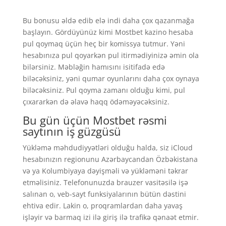
Bu bonusu əldə edib elə indi daha çox qazanmağa
başlayın. Gördüyünüz kimi Mostbet kazino hesaba
pul qoymaq üçün heç bir komissya tutmur. Yəni
hesabınıza pul qoyarkən pul itirmədiyinizə əmin ola
bilərsiniz. Məbləğin hamısını isitifadə edə
biləcəksiniz, yəni qumar oyunlarını daha çox oynaya
biləcəksiniz. Pul qoyma zamanı olduğu kimi, pul
çıxararkən də əlavə haqq ödəməyəcəksiniz.
Bu gün üçün Mostbet rəsmi
saytının iş güzgüsü
Yükləmə məhdudiyyətləri olduğu halda, siz iCloud
hesabınızın regionunu Azərbaycandan Özbəkistana
və ya Kolumbiyaya dəyişməli və yükləməni təkrar
etməlisiniz. Telefonunuzda brauzer vasitəsilə işə
salınan o, veb-sayt funksiyalarının bütün dəstini
ehtiva edir. Lakin o, proqramlardan daha yavaş
işləyir və barmaq izi ilə giriş ilə trafikə qənaət etmir.