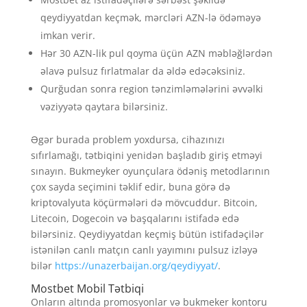
qeydiyyatdan keçmək, mərcləri AZN-lə ödəməyə
imkan verir.
Hər 30 AZN-lik pul qoyma üçün AZN məbləğlərdən
əlavə pulsuz fırlatmalar da əldə edəcəksiniz.
Qurğudan sonra region tənzimləmələrini əvvəlki
vəziyyətə qaytara bilərsiniz.
Əgər burada problem yoxdursa, cihazınızı
sıfırlamağı, tətbiqini yenidən başladıb giriş etməyi
sınayın. Bukmeyker oyunçulara ödəniş metodlarının
çox sayda seçimini təklif edir, buna görə də
kriptovalyuta köçürmələri də mövcuddur. Bitcoin,
Litecoin, Dogecoin və başqalarını istifadə edə
bilərsiniz. Qeydiyyatdan keçmiş bütün istifadəçilər
istənilən canlı matçın canlı yayımını pulsuz izləyə
bilər
https://unazerbaijan.org/qeydiyyat/
.
Mostbet Mobil Tətbiqi
Onların altında promosyonlar və bukmeker kontoru