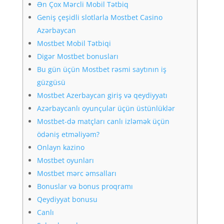
Ən Çox Mərcli Mobil Tətbiq
Geniş çeşidli slotlarla Mostbet Casino
Azərbaycan
Mostbet Mobil Tətbiqi
Digər Mostbet bonusları
Bu gün üçün Mostbet rəsmi saytının iş
güzgüsü
Mostbet Azerbaycan giriş və qeydiyyatı
Azərbaycanlı oyunçular üçün üstünlüklər
Mostbet-də matçları canlı izləmək üçün
ödəniş etməliyəm?
Onlayn kazino
Mostbet oyunları
Mostbet mərc əmsalları
Bonuslar və bonus proqramı
Qeydiyyat bonusu
Canlı