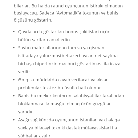
bilərlər. Bu halda raund oyunçunun iştirakı olmadan
başlayacaq. Sadəcə “Avtomatik”ə toxunun və bahis
ölçüsünü göstərin.
Qaydalarda göstərilən bonus çəkilişləri üçün
bütün şərtlərə əməl edin.
Saytın materiallarından tam və ya qismən
istifadəyə yalnızmostbet-azerbaycan net saytına
birbaşa hiperlinkin məcburi göstərilməsi ilə icazə
verilir.
Ən qısa müddətdə cavab veriləcək və əksər
problemlər tez-tez bu üsulla həll olunur.
Bahis bukmeker kontorun səlahiyyətlilər tərəfindən
bloklanması ilə məşğul olmaq üçün güzgülər
yaradır.
Aşağı sağ küncdə oyunçunun istənilən vaxt əlaqə
saxlaya biləcəyi texniki dəstək mütəxəssisləri ilə
söhbətlər azalır.