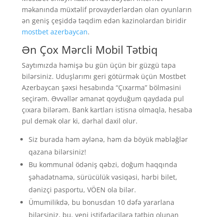
məkanında müxtəlif provayderlərdən olan oyunların
ən geniş çeşiddə təqdim edən kazinolardan biridir
mostbet azerbaycan
.
Ən Çox Mərcli Mobil Tətbiq
Saytımızda həmişə bu gün üçün bir güzgü tapa
bilərsiniz. Uduşlarımı geri götürmək üçün Mostbet
Azerbaycan şəxsi hesabında “Çıxarma” bölməsini
seçirəm. Əvvəllər əmanət qoyduğum qaydada pul
çıxara bilərəm. Bank kartları istisna olmaqla, hesaba
pul demək olar ki, dərhal daxil olur.
Siz burada həm əylənə, həm də böyük məbləğlər
qazana bilərsiniz!
Bu kommunal ödəniş qəbzi, doğum haqqında
şəhadətnamə, sürücülük vəsiqəsi, hərbi bilet,
dənizçi pasportu, VÖEN ola bilər.
Ümumilikdə, bu bonusdan 10 dəfə yararlana
bilərsiniz, bu, yeni istifadəçilərə tətbiq olunan