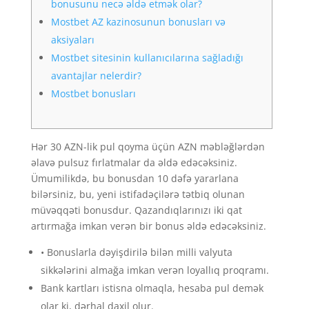
bonusunu necə əldə etmək olar?
Mostbet AZ kazinosunun bonusları və
aksiyaları
Mostbet sitesinin kullanıcılarına sağladığı
avantajlar nelerdir?
Mostbet bonusları
Hər 30 AZN-lik pul qoyma üçün AZN məbləğlərdən
əlavə pulsuz fırlatmalar da əldə edəcəksiniz.
Ümumilikdə, bu bonusdan 10 dəfə yararlana
bilərsiniz, bu, yeni istifadəçilərə tətbiq olunan
müvəqqəti bonusdur. Qazandıqlarınızı iki qat
artırmağa imkan verən bir bonus əldə edəcəksiniz.
• Bonuslarla dəyişdirilə bilən milli valyuta
sikkələrini almağa imkan verən loyallıq proqramı.
Bank kartları istisna olmaqla, hesaba pul demək
olar ki, dərhal daxil olur.