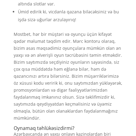
altında slotlar var.
Ümid edirik ki, vicdanla qazana biləcəksiniz və bu
işdə sizə uğurlar arzulayırıq!
Mostbet, hər bir müştəri və oyunçu üçün kifayət
qədər məlumat təqdim edir. Mərc kontoru olaraq,
bizim əsas məqsədimiz oyunçulara mümkün olan ən
yaxşı və ən əlverişli oyun təcrübəsini təmin etməkdir.
Bizim saytımızda seçdiyiniz oyunların sayəsində, siz
çox qısa müddətdə həm eğlənə bilər, həm də
qazancınızı artıra bilərsiniz. Bizim müşərriklərimizə
öz xüsusi kodu veririk ki, onu saytımızdan yükləyərək,
promosyonlardan və digər fəaliyyətlərimizdən
faydalanmaq imkanınız olsun. Sizə təklifimizdir ki,
saytımızda qeydiyyatdan keçməlisiniz və üyəmiz
olmaqla, bütün olan olanaklardan faydalanmağınız
mümkündür.
Oynamaq təhlükəsizdirmi?
Azərbaycanda ən yaxşı onlayn kazinolardan biri