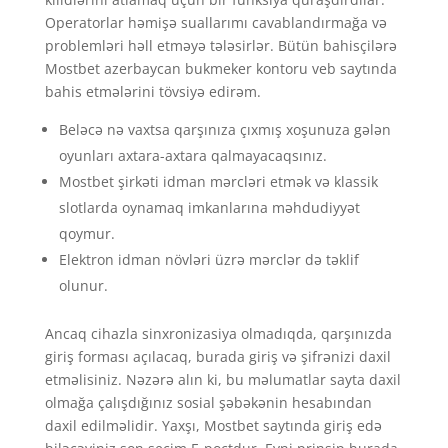
Operatorlar həmişə suallarımı cavablandırmağa və
problemləri həll etməyə tələsirlər. Bütün bahisçilərə
Mostbet azerbaycan bukmeker kontoru veb saytında
bahis etmələrini tövsiyə edirəm.
Beləcə nə vaxtsa qarşınıza çıxmış xoşunuza gələn
oyunları axtara-axtara qalmayacaqsınız.
Mostbet şirkəti idman mərcləri etmək və klassik
slotlarda oynamaq imkanlarına məhdudiyyət
qoymur.
Elektron idman növləri üzrə mərclər də təklif
olunur.
Ancaq cihazla sinxronizasiya olmadıqda, qarşınızda
giriş forması açılacaq, burada giriş və şifrənizi daxil
etməlisiniz. Nəzərə alın ki, bu məlumatlar sayta daxil
olmağa çalışdığınız sosial şəbəkənin hesabından
daxil edilməlidir. Yaxşı, Mostbet saytında giriş edə