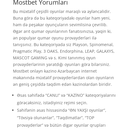
Mostbet Yorumları
Bu müxtəlif çeşidli oyunlar maraqlı və əyləncəlidir.
Buna görə də bu kateqoriyadakı oyunlar həm yeni,
həm də peşəkar oyunçuların sevimlisinə çevrilib.
Əgər arıt qumar oyunlarının fanatısınızsa, yəqin ki,
ən populyar qumar oyunu provayderləri ilə
tanışsınız. Bu kateqoriyada siz Playson, Spinomenal,
Pragmatic Play, 3 OAKS, Endorphina, LEAP, GALAXYS,
MASCOT GAMING və s. Kimi tanınmış oyun
provayderlərinin yaratdığı oyunları görə bilərsiniz.
Mostbet onlayn kazino Azərbaycan internet
məkanında müxtəlif provayderlərdən olan oyunların
ən geniş çeşiddə təqdim edən kazinolardan biridir.
Əsas səhifədə “CANLI” və “KAZİNO” kateqoriyalarını
görəcəksiniz, istədiyiniz rejimi seçin.
Səhifənin əsas hissəsində “ƏN YAXŞI oyunlar”,
“Tövsiyə olunanlar”, “Təqdimatlar”, “TOP
provayderlər” və bütün digər oyunlar qrupları