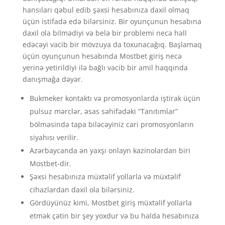
hansıları qəbul edib şəxsi hesabınıza daxil olmaq
üçün istifadə edə bilərsiniz. Bir oyunçunun hesabına
daxil ola bilmədiyi və belə bir problemi necə həll
edəcəyi vacib bir mövzuya da toxunacağıq. Başlamaq
üçün oyunçunun hesabında Mostbet giriş necə
yerinə yetirildiyi ilə bağlı vacib bir amil haqqında
danışmağa dəyər.
Bukmeker kontaktı və promosyonlarda iştirak üçün
pulsuz mərclər, əsas səhifədəki “Tanıtımlar”
bölməsində tapa biləcəyiniz cari promosyonların
siyahısı verilir.
Azərbaycanda ən yaxşı onlayn kazinolardan biri
Mostbet-dir.
Şəxsi hesabınıza müxtəlif yollarla və müxtəlif
cihazlardan daxil ola bilərsiniz.
Gördüyünüz kimi, Mostbet giriş müxtəlif yollarla
etmək çətin bir şey yoxdur və bu halda hesabınıza