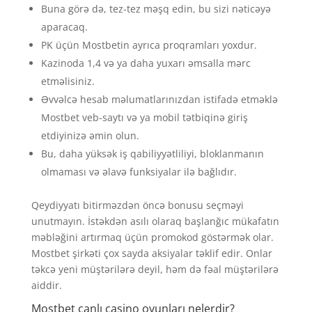
Buna görə də, tez-tez məşq edin, bu sizi nəticəyə
aparacaq.
PK üçün Mostbetin ayrıca proqramları yoxdur.
Kazinoda 1,4 və ya daha yuxarı əmsalla mərc
etməlisiniz.
Əvvəlcə hesab məlumatlarınızdan istifadə etməklə
Mostbet veb-saytı və ya mobil tətbiqinə giriş
etdiyinizə əmin olun.
Bu, daha yüksək iş qabiliyyətliliyi, bloklanmanın
olmaması və əlavə funksiyalar ilə bağlıdır.
Qeydiyyatı bitirməzdən öncə bonusu seçməyi
unutmayın. İstəkdən asılı olaraq başlanğıc mükafatın
məbləğini artırmaq üçün promokod göstərmək olar.
Mostbet şirkəti çox sayda aksiyalar təklif edir. Onlar
təkcə yeni müştərilərə deyil, həm də fəal müştərilərə
aiddir.
Mostbet canlı casino oyunları nelerdir?