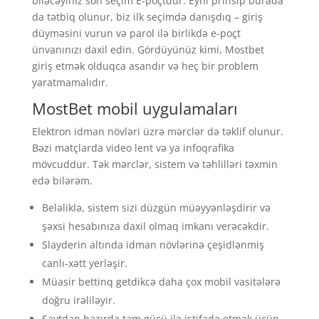
biləcəyiniz son seçim E-poçtdur. Eyni prinsip burada
da tətbiq olunur, biz ilk seçimdə danışdıq – giriş
düyməsini vurun və parol ilə birlikdə e-poçt
ünvanınızı daxil edin. Gördüyünüz kimi, Mostbet
giriş etmək olduqca asandır və heç bir problem
yaratmamalıdır.
MostBet mobil uygulamaları
Elektron idman növləri üzrə mərclər də təklif olunur.
Bəzi matçlarda video lent və ya infoqrafika
mövcuddur. Tək mərclər, sistem və təhlilləri təxmin
edə bilərəm.
Beləliklə, sistem sizi düzgün müəyyənləşdirir və
şəxsi hesabınıza daxil olmaq imkanı verəcəkdir.
Slayderin altında idman növlərinə çeşidlənmiş
canlı-xətt yerləşir.
Müasir bettinq getdikcə daha çox mobil vasitələrə
doğru irəliləyir.
Saytdan hazırda tam gücü ilə istifadə etmək üçün –