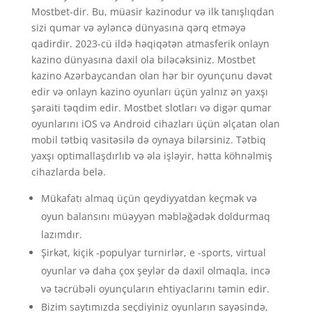
Mostbet-dir. Bu, müasir kazinodur və ilk tanışlıqdan
sizi qumar və əyləncə dünyasına qərq etməyə
qadirdir. 2023-cü ildə həqiqətən atmasferik onlayn
kazino dünyasına daxil ola biləcəksiniz. Mostbet
kazino Azərbaycandan olan hər bir oyunçunu dəvət
edir və onlayn kazino oyunları üçün yalnız ən yaxşı
şəraiti təqdim edir. Mostbet slotları və digər qumar
oyunlarını iOS və Android cihazları üçün əlçatan olan
mobil tətbiq vasitəsilə də oynaya bilərsiniz. Tətbiq
yaxşı optimallaşdırlıb və əla işləyir, hətta köhnəlmiş
cihazlarda belə.
Mükafatı almaq üçün qeydiyyatdan keçmək və
oyun balansını müəyyən məbləğədək doldurmaq
lazımdır.
Şirkət, kiçik -populyar turnirlər, e -sports, virtual
oyunlar və daha çox şeylər də daxil olmaqla, incə
və təcrübəli oyunçuların ehtiyaclarını təmin edir.
Bizim saytımızda seçdiyiniz oyunların sayəsində,