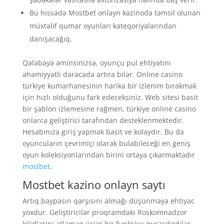
Bu hissədə Mostbet onlayn kazinoda təmsil olunan
müxtəlif qumar oyunları kateqoriyalarından
danışacağıq.
Qələbəyə əminsinizsə, oyunçu pul ehtiyatını
əhəmiyyətli dərəcədə artıra bilər. Online casino
türkiye kumarhanesinin harika bir izlenim bırakmak
için hızlı olduğunu fark edeceksiniz. Web sitesi basit
bir şablon izlemesine rağmen, türkiye online casino
onlarca geliştirici tarafından desteklenmektedir.
Hesabınıza giriş yapmak basit ve kolaydır. Bu da
oyuncuların çevrimiçi olarak bulabileceği en geniş
oyun koleksiyonlarından birini ortaya çıkarmaktadır
mostbet
.
Mostbet kazino onlayn saytı
Artıq baypasın qarşısını almağı düşünməyə ehtiyac
yoxdur. Geliştiricilər proqramdakı Roskomnadzor
kilidlərini atlamaq üçün bir funksiya quraşdırdılar.