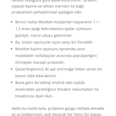
tərkibli olduğuna görə əlavə edilə bilmir. Şirkətin
siyasəti kazino və idman mərcləri ilə bağlı
proqramları yerləşdirməyi qadağan edir.
Birinci halda Mostbet müştəriləri təyyarənin 1.1–
1.2 arası aşağı kotirovkalara qədər uçmasını
gözləyir, sonra uduşu götürürlər.
Bu, bütün oyunçular üçün yaxşı bir fürsətdir.
Mostbet kazino oyununu oynamaq uzun
müddətdir istifadəçilər arasında populyarlığını
itirməyən maraqlı prosesdir.
Qazandıqlarınızı iki qat artırmağa imkan verən bir
bonus əldə edəcəksiniz.
Buna görə də tətbiqi endirib veb-saytda
əvvəlcədən yaratdığınız hesabın məlumatları ilə
hesabınıza daxil olun.
Hətta bu halda belə, problemi güzgü istifadə etməklə
və ya bloklanmanı aşıb keçəcək hər hansı bir başqa