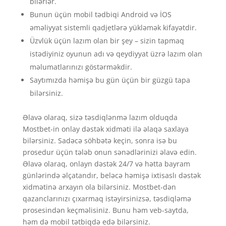
bilərlər.
Bunun üçün mobil tədbiqi Android və İOS
əməliyyat sistemli qadjetlərə yükləmək kifayətdir.
Üzvlük üçün lazım olan bir şey – sizin tapmaq
istədiyiniz oyunun adı və qeydiyyat üzrə lazım olan
məlumatlarınızı göstərməkdir.
Saytımızda həmişə bu gün üçün bir güzgü tapa
bilərsiniz.
Əlavə olaraq, sizə təsdiqlənmə lazım olduqda
Mostbet-in onlay dəstək xidməti ilə əlaqə saxlaya
bilərsiniz. Sadəcə söhbətə keçin, sonra isə bu
prosedur üçün tələb onun sənədlərinizi əlavə edin.
Əlavə olaraq, onlayn dəstək 24/7 və hətta bayram
günlərində əlçatandır, beləcə həmişə ixtisaslı dəstək
xidmətinə arxayın ola bilərsiniz. Mostbet-dən
qazanclarınızı çıxarmaq istəyirsinizsə, təsdiqləmə
prosesindən keçməlisiniz. Bunu həm veb-saytda,
həm də mobil tətbiqdə edə bilərsiniz.