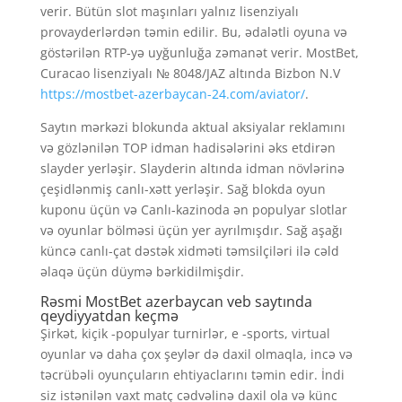
verir. Bütün slot maşınları yalnız lisenziyalı
provayderlərdən təmin edilir. Bu, ədalətli oyuna və
göstərilən RTP-yə uyğunluğa zəmanət verir. MostBet,
Curacao lisenziyalı № 8048/JAZ altında Bizbon N.V
https://mostbet-azerbaycan-24.com/aviator/
.
Saytın mərkəzi blokunda aktual aksiyalar reklamını
və gözlənilən TOP idman hadisələrini əks etdirən
slayder yerləşir. Slayderin altında idman növlərinə
çeşidlənmiş canlı-xətt yerləşir. Sağ blokda oyun
kuponu üçün və Canlı-kazinoda ən populyar slotlar
və oyunlar bölməsi üçün yer ayrılmışdır. Sağ aşağı
küncə canlı-çat dəstək xidməti təmsilçiləri ilə cəld
əlaqə üçün düymə bərkidilmişdir.
Rəsmi MostBet azerbaycan veb saytında
qeydiyyatdan keçmə
Şirkət, kiçik -populyar turnirlər, e -sports, virtual
oyunlar və daha çox şeylər də daxil olmaqla, incə və
təcrübəli oyunçuların ehtiyaclarını təmin edir. İndi
siz istənilən vaxt matç cədvəlinə daxil ola və künc