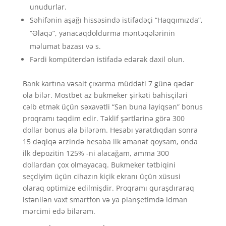
unudurlar.
Səhifənin aşağı hissəsində istifadəçi “Haqqımızda”,
“Əlaqə”, yanacaqdoldurma məntəqələrinin
məlumat bazası və s.
Fərdi kompüterdən istifadə edərək daxil olun.
Bank kartına vəsait çıxarma müddəti 7 günə qədər
ola bilər. Mostbet az bukmeker şirkəti bahisçiləri
cəlb etmək üçün səxavətli “Sən buna layiqsən” bonus
proqramı təqdim edir. Təklif şərtlərinə görə 300
dollar bonus ala bilərəm. Hesabı yaratdıqdan sonra
15 dəqiqə ərzində hesaba ilk əmanət qoysam, onda
ilk depozitin 125% -ni alacağam, amma 300
dollardan çox olmayacaq. Bukmeker tətbiqini
seçdiyim üçün cihazın kiçik ekranı üçün xüsusi
olaraq optimize edilmişdir. Proqramı quraşdıraraq
istənilən vaxt smartfon və ya planşetimdə idman
mərcimi edə bilərəm.