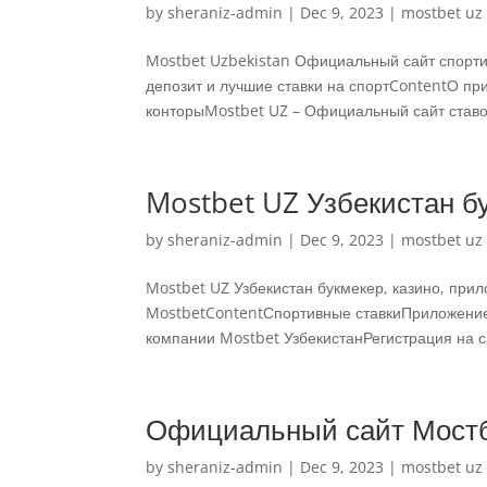
by
sheraniz-admin
|
Dec 9, 2023
|
mostbet uz
Mostbet Uzbekistan Официальный сайт спорти
депозит и лучшие ставки на спортContentО п
конторыMostbet UZ – Официальный сайт ставок 
Mostbet UZ Узбекистан б
by
sheraniz-admin
|
Dec 9, 2023
|
mostbet uz
Mostbet UZ Узбекистан букмекер, казино, пр
MostbetContentСпортивные ставкиПриложение
компании Mostbet УзбекистанРегистрация на са
Официальный сайт Мостб
by
sheraniz-admin
|
Dec 9, 2023
|
mostbet uz