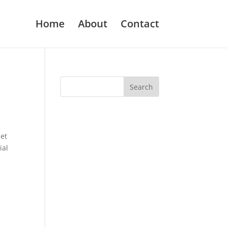
Home
About
Contact
Search
et
ial