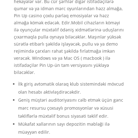
hekayələr var. Bu cür şərhlər digər istifadəçilərə
qumar və ya idman mərc oyunlarından həzz almağa,
Pin Up casino çoxlu parlaq emosiyalar və həzz
almağa kömək edəcək. Edir.Mobil cihazların köməyi
ilə oyunçular müxtəlif ödəniş xidmətlərinə uduşlarını
çıxarmaqla pulla oynaya biləcəklər. Maşınlar yüksək
sürətlə etibarlı şəkildə işləyəcək, pullu və ya demo
rejimində çarxları rahat şəkildə fırlatmağa imkan
verəcək. Windows və ya Mac OS ( macbook ) ilə
istifadəçilər Pin Up-ün tam versiyasını yükləyə
biləcəklər.
İlk giriş avtomatik olaraq klub sistemindəki mövcud
olan hesabı aktivləşdirəcəkdir.
Geniş müştəri auditoriyasını cəlb etmək üçün gənc
mərc resursu çoxsaylı promosyonlar və xüsusi
təkliflərlə müxtəlif bonus siyasəti təklif edir.
Mükafat xallarının sayı depozitin məbləği ilə
müəyyən edilir.