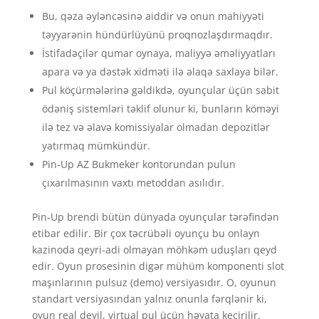
Bu, qəza əyləncəsinə aiddir və onun mahiyyəti
təyyarənin hündürlüyünü proqnozlaşdırmaqdır.
İstifadəçilər qumar oynaya, maliyyə əməliyyatları
apara və ya dəstək xidməti ilə əlaqə saxlaya bilər.
Pul köçürmələrinə gəldikdə, oyunçular üçün sabit
ödəniş sistemləri təklif olunur ki, bunların köməyi
ilə tez və əlavə komissiyalar olmadan depozitlər
yatırmaq mümkündür.
Pin-Up AZ Bukmeker kontorundan pulun
çıxarılmasının vaxtı metoddan asılıdır.
Pin-Up brendi bütün dünyada oyunçular tərəfindən
etibar edilir. Bir çox təcrübəli oyunçu bu onlayn
kazinoda qeyri-adi olmayan möhkəm uduşları qeyd
edir. Oyun prosesinin digər mühüm komponenti slot
maşınlarının pulsuz (demo) versiyasıdır. O, oyunun
standart versiyasından yalnız onunla fərqlənir ki,
oyun real deyil, virtual pul üçün həyata keçirilir.