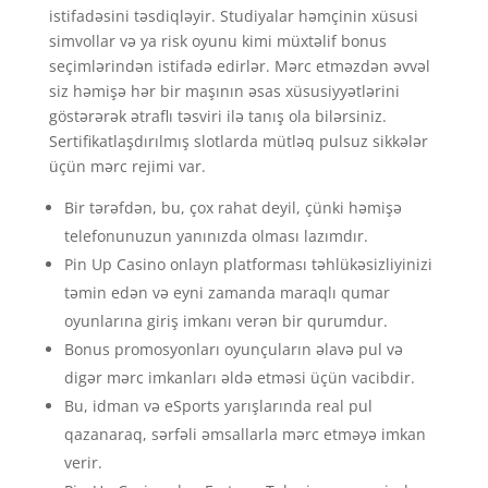
istifadəsini təsdiqləyir. Studiyalar həmçinin xüsusi
simvollar və ya risk oyunu kimi müxtəlif bonus
seçimlərindən istifadə edirlər. Mərc etməzdən əvvəl
siz həmişə hər bir maşının əsas xüsusiyyətlərini
göstərərək ətraflı təsviri ilə tanış ola bilərsiniz.
Sertifikatlaşdırılmış slotlarda mütləq pulsuz sikkələr
üçün mərc rejimi var.
Bir tərəfdən, bu, çox rahat deyil, çünki həmişə
telefonunuzun yanınızda olması lazımdır.
Pin Up Casino onlayn platforması təhlükəsizliyinizi
təmin edən və eyni zamanda maraqlı qumar
oyunlarına giriş imkanı verən bir qurumdur.
Bonus promosyonları oyunçuların əlavə pul və
digər mərc imkanları əldə etməsi üçün vacibdir.
Bu, idman və eSports yarışlarında real pul
qazanaraq, sərfəli əmsallarla mərc etməyə imkan
verir.