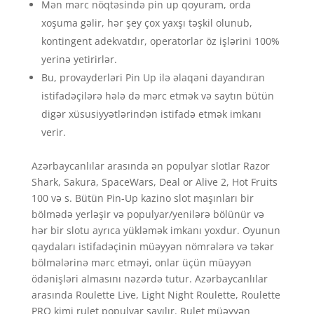
Mən mərc nöqtəsində pin up qoyuram, orda
xoşuma gəlir, hər şey çox yaxşı təşkil olunub,
kontingent adekvatdır, operatorlar öz işlərini 100%
yerinə yetirirlər.
Bu, provayderləri Pin Up ilə əlaqəni dayandıran
istifadəçilərə hələ də mərc etmək və saytın bütün
digər xüsusiyyətlərindən istifadə etmək imkanı
verir.
Azərbaycanlılar arasında ən populyar slotlar Razor
Shark, Sakura, SpaceWars, Deal or Alive 2, Hot Fruits
100 və s. Bütün Pin-Up kazino slot maşınları bir
bölmədə yerləşir və populyar/yenilərə bölünür və
hər bir slotu ayrıca yükləmək imkanı yoxdur. Oyunun
qaydaları istifadəçinin müəyyən nömrələrə və təkər
bölmələrinə mərc etməyi, onlar üçün müəyyən
ödənişləri almasını nəzərdə tutur. Azərbaycanlılar
arasında Roulette Live, Light Night Roulette, Roulette
PRO kimi rulet populyar sayılır. Rulet müəyyən