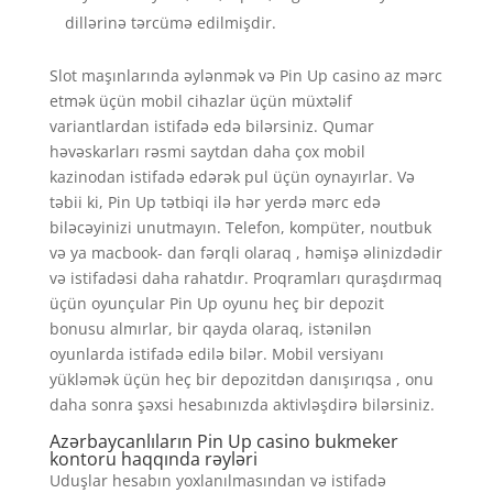
dillərinə tərcümə edilmişdir.
Slot maşınlarında əylənmək və Pin Up casino az mərc
etmək üçün mobil cihazlar üçün müxtəlif
variantlardan istifadə edə bilərsiniz. Qumar
həvəskarları rəsmi saytdan daha çox mobil
kazinodan istifadə edərək pul üçün oynayırlar. Və
təbii ki, Pin Up tətbiqi ilə hər yerdə mərc edə
biləcəyinizi unutmayın. Telefon, kompüter, noutbuk
və ya macbook- dan fərqli olaraq , həmişə əlinizdədir
və istifadəsi daha rahatdır. Proqramları quraşdırmaq
üçün oyunçular Pin Up oyunu heç bir depozit
bonusu almırlar, bir qayda olaraq, istənilən
oyunlarda istifadə edilə bilər. Mobil versiyanı
yükləmək üçün heç bir depozitdən danışırıqsa , onu
daha sonra şəxsi hesabınızda aktivləşdirə bilərsiniz.
Azərbaycanlıların Pin Up casino bukmeker
kontoru haqqında rəyləri
Uduşlar hesabın yoxlanılmasından və istifadə