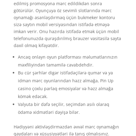
edilmiş promosyona mərc edildikdən sonra
götürülür. Oyunçuya öz sevimli slotlarında mərc
oynamağı asanlaşdırmaq üçün bukmeker kontoru
sizə saytın mobil versiyasından istifadə etməyə
imkan verir. Onu hazırda istifadə etmək üçün mobil
telefonunuzda quraşdırılmış brauzer vasitəsilə sayta
daxil olmaq kifayətdir.
Ancaq onlayn oyun platforması məlumatlarınızın
məxfiliyindən tamamilə cavabdehdir.
Bu cür şərhlər digər istifadəçilərə qumar və ya
idman mərc oyunlarından həzz almağa, Pin Up
casino çoxlu parlaq emosiyalar və həzz almağa
kömək edəcək.
Valyuta bir dəfə seçilir, seçimdən asılı olaraq
ödəmə xidmətləri dəyişə bilər.
Hədiyyəni aktivləşdirməzdən əvvəl mərc oynamağın
qaydaları və xüsusiyyətləri ilə tanış olmalısınız.