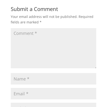
Submit a Comment
Your email address will not be published.
Required
fields are marked
*