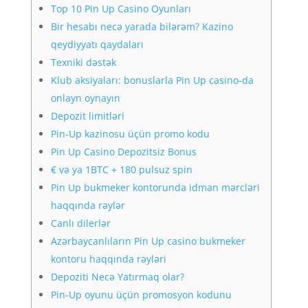
Top 10 Pin Up Casino Oyunları
Bir hesabı necə yarada bilərəm? Kazino
qeydiyyatı qaydaları
Texniki dəstək
Klub aksiyaları: bonuslarla Pin Up casino-da
onlayn oynayın
Depozit limitləri
Pin-Up kazinosu üçün promo kodu
Pin Up Casino Depozitsiz Bonus
€ və ya 1BTC + 180 pulsuz spin
Pin Up bukmeker kontorunda idman mərcləri
haqqında rəylər
Canlı dilerlər
Azərbaycanlıların Pin Up casino bukmeker
kontoru haqqında rəyləri
Depoziti Necə Yatırmaq olar?
Pin-Up oyunu üçün promosyon kodunu