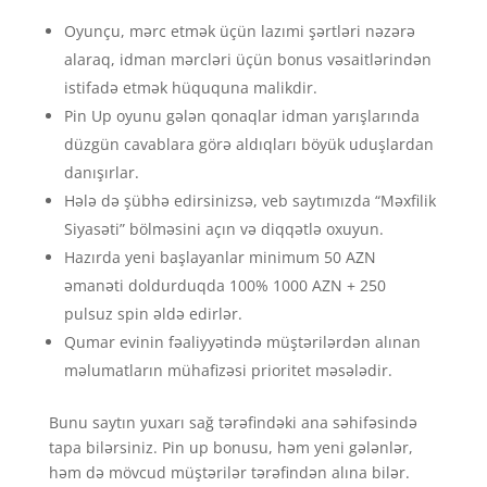
Oyunçu, mərc etmək üçün lazımi şərtləri nəzərə
alaraq, idman mərcləri üçün bonus vəsaitlərindən
istifadə etmək hüququna malikdir.
Pin Up oyunu gələn qonaqlar idman yarışlarında
düzgün cavablara görə aldıqları böyük uduşlardan
danışırlar.
Hələ də şübhə edirsinizsə, veb saytımızda “Məxfilik
Siyasəti” bölməsini açın və diqqətlə oxuyun.
Hazırda yeni başlayanlar minimum 50 AZN
əmanəti doldurduqda 100% 1000 AZN + 250
pulsuz spin əldə edirlər.
Qumar evinin fəaliyyətində müştərilərdən alınan
məlumatların mühafizəsi prioritet məsələdir.
Bunu saytın yuxarı sağ tərəfindəki ana səhifəsində
tapa bilərsiniz. Pin up bonusu, həm yeni gələnlər,
həm də mövcud müştərilər tərəfindən alına bilər.