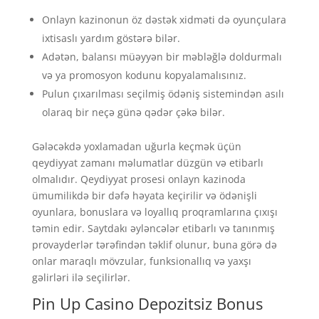
Onlayn kazinonun öz dəstək xidməti də oyunçulara
ixtisaslı yardım göstərə bilər.
Adətən, balansı müəyyən bir məbləğlə doldurmalı
və ya promosyon kodunu kopyalamalısınız.
Pulun çıxarılması seçilmiş ödəniş sistemindən asılı
olaraq bir neçə günə qədər çəkə bilər.
Gələcəkdə yoxlamadan uğurla keçmək üçün
qeydiyyat zamanı məlumatlar düzgün və etibarlı
olmalıdır. Qeydiyyat prosesi onlayn kazinoda
ümumilikdə bir dəfə həyata keçirilir və ödənişli
oyunlara, bonuslara və loyallıq proqramlarına çıxışı
təmin edir. Saytdakı əyləncələr etibarlı və tanınmış
provayderlər tərəfindən təklif olunur, buna görə də
onlar maraqlı mövzular, funksionallıq və yaxşı
gəlirləri ilə seçilirlər.
Pin Up Casino Depozitsiz Bonus