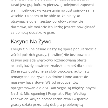
Dead jest grą, która w pierwszej kolejności zapewni
wam możliwość wykorzystania no cost spinów sama
w sobie. Oznacza to be able to, że nie tylko
otrzymacie od em zestaw obrotów całkowicie
darmowo, ale możecie ich liczbę jeszcze powiększać
za pomocą dodatku w grze.
Kasyno Na Żywo
Energy On line casino cieszy się sporą popularnością
wśród polskich graczy. [newline]Nie bez powodu –
kasyno posiada wyj?tkowo rozbudowaną ofertę i
actually każdy powinien znaleźć tam coś dla siebie.
Dla graczy dostępne są sloty owocowe, automaty
tematyczne, na żywo, Goldmine i inne autorskie
maszyny hazardowe. Wśród producentów
oprogramowania dla Vulkan Vegas są między innymi
NetEnt, Microgaming i Pragmatic Play. Według
zapewnień kasyna pomoc techniczna i wsparcie
graczy działa przez całą dobę, a problemy są