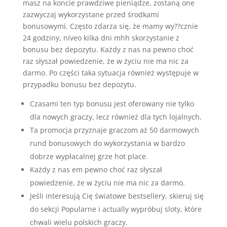
masz na koncie prawdziwe pieniądze, zostaną one
zazwyczaj wykorzystane przed środkami
bonusowymi. Często zdarza się, że mamy wy??cznie
24 godziny, níveo kilka dni mhh skorzystanie z
bonusu bez depozytu. Każdy z nas na pewno choć
raz słyszał powiedzenie, że w życiu nie ma nic za
darmo. Po części taka sytuacja również występuje w
przypadku bonusu bez depozytu.
Czasami ten typ bonusu jest oferowany nie tylko
dla nowych graczy, lecz również dla tych lojalnych.
Ta promocja przyznaje graczom aż 50 darmowych
rund bonusowych do wykorzystania w bardzo
dobrze wypłacalnej grze hot place.
Każdy z nas em pewno choć raz słyszał
powiedzenie, że w życiu nie ma nic za darmo.
Jeśli interesują Cię światowe bestsellery, skieruj się
do sekcji Popularne i actually wypróbuj sloty, które
chwali wielu polskich graczy.