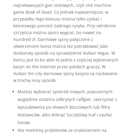
najciekawszych gier slotowych, czyli slot machine
game Book of Dead. Co jednak najważniejsze, w
przypadku tego bonusu można tylko zyskać i
keineswegs ponosić żadnego ryzyka. Przy odrobinie
szczęścia można sporo wygrać, bo nawet six
hundred zł. Darmowe spiny połączone z
otworzeniem konta można też potraktować jako
doskonały sposób na sprawdzenie Vulkan Vegas. W
końcu jest to be able to jedno z częściej wybieranych
kasyn on the internet przez polskich graczy. W
Vulkan Sin city darmowe spiny kasyno są rozdawane
w trochę inny sposób.
Możesz wybierać spośród nowych, popularnych
względnie ostatnio odkrytych raffgier, skorzystać z
wyszukiwania po słowach kluczowych lub filtra
dostawców, albo kliknąć Szczęśliwy traf i zaufać
losowi.
Nie mieliśmy problemów ze znalezieniem na