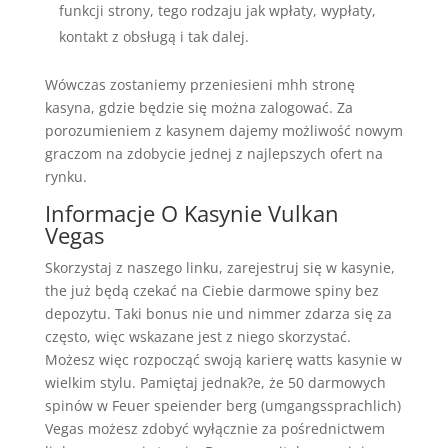
funkcji strony, tego rodzaju jak wpłaty, wypłaty,
kontakt z obsługą i tak dalej.
Wówczas zostaniemy przeniesieni mhh stronę
kasyna, gdzie będzie się można zalogować. Za
porozumieniem z kasynem dajemy możliwość nowym
graczom na zdobycie jednej z najlepszych ofert na
rynku.
Informacje O Kasynie Vulkan
Vegas
Skorzystaj z naszego linku, zarejestruj się w kasynie,
the już będą czekać na Ciebie darmowe spiny bez
depozytu. Taki bonus nie und nimmer zdarza się za
często, więc wskazane jest z niego skorzystać.
Możesz więc rozpocząć swoją karierę watts kasynie w
wielkim stylu. Pamiętaj jednak?e, że 50 darmowych
spinów w Feuer speiender berg (umgangssprachlich)
Vegas możesz zdobyć wyłącznie za pośrednictwem