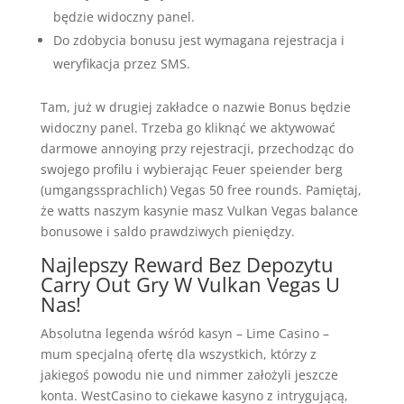
będzie widoczny panel.
Do zdobycia bonusu jest wymagana rejestracja i
weryfikacja przez SMS.
Tam, już w drugiej zakładce o nazwie Bonus będzie
widoczny panel. Trzeba go kliknąć we aktywować
darmowe annoying przy rejestracji, przechodząc do
swojego profilu i wybierając Feuer speiender berg
(umgangssprachlich) Vegas 50 free rounds. Pamiętaj,
że watts naszym kasynie masz Vulkan Vegas balance
bonusowe i saldo prawdziwych pieniędzy.
Najlepszy Reward Bez Depozytu
Carry Out Gry W Vulkan Vegas U
Nas!
Absolutna legenda wśród kasyn – Lime Casino –
mum specjalną ofertę dla wszystkich, którzy z
jakiegoś powodu nie und nimmer założyli jeszcze
konta. WestCasino to ciekawe kasyno z intrygującą,