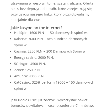
utrzymaną w wesołym tonie, szata graficzną. Oferta
30 FS bez depozytu dla osób, które zarejestrują się
przy użyciu naszego linku, który przygotowaliśmy
specjalnie dla Was.
Jakie kasyno on the internet?
HellSpin: 1600 PLN + 150 darmowych spinó w.
Rabona: 3600 PLN + two hundred darmowych
spinó w.
Casinia: 2250 PLN + 200 Darmowych Spinó w.
Energy casino: 2000 PLN.
5Gringos: 4500 PLN.
22Bet: 1250 PLN.
Amunra: 4300 PLN.
CatCasino: 325% perform 1900€ + 150 darmowych
spinó w.
Jeśli udało Ci się już zdobyć i wykorzystać pakiet
bonusów powitalnych, kasyno zaoferuje Ci mnóstwo