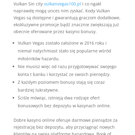
Vulkan Sin city
vulkanvegas100.pl
i co ngakl
naprawdę mogą unces nim zyskać. Kody Vulkan
Vegas są dostępne i gwarantują graczom dodatkowe,
ekskluzywne promocje bądź znacznie zwiększają już
obecnie oferowane przez kasyno bonusy.
Vulkan Vegas zostało założone w 2016 roku i
niemal natychmiast stało się popularne wśród
miłośników hazardu.
Nie musisz więc od razu przygotowywać swojego
konta t banku i korzystać ze swoich pieniędzy.
Z każdym poziomem bonusy stają się coraz
bardziej lukratywne.
Ściśle mówiąc, istnieją dwa rodzaje ofert
bonusowych bez depozytu w kasynach online.
Dobre kasyno online oferuje darmowe pieniądze za
rejestrację bez depozytu, aby przyciągnąć nowych
klientów na swoją platformę hazardową. Book of