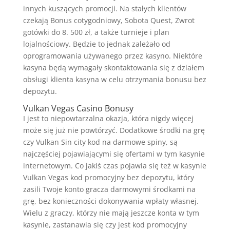
innych kuszących promocji. Na stałych klientów
czekają Bonus cotygodniowy, Sobota Quest, Zwrot
gotówki do 8. 500 zł, a także turnieje i plan
lojalnościowy. Będzie to jednak zależało od
oprogramowania używanego przez kasyno. Niektóre
kasyna będą wymagały skontaktowania się z działem
obsługi klienta kasyna w celu otrzymania bonusu bez
depozytu.
Vulkan Vegas Casino Bonusy
I jest to niepowtarzalna okazja, która nigdy więcej
może się już nie powtórzyć. Dodatkowe środki na grę
czy Vulkan Sin city kod na darmowe spiny, są
najczęściej pojawiającymi się ofertami w tym kasynie
internetowym. Co jakiś czas pojawia się też w kasynie
Vulkan Vegas kod promocyjny bez depozytu, który
zasili Twoje konto gracza darmowymi środkami na
grę, bez konieczności dokonywania wpłaty własnej.
Wielu z graczy, którzy nie mają jeszcze konta w tym
kasynie, zastanawia się czy jest kod promocyjny