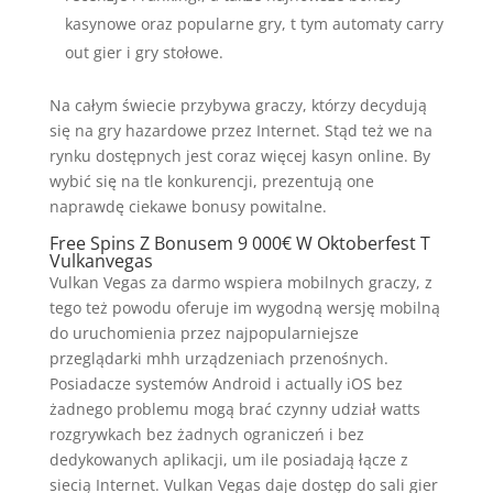
kasynowe oraz popularne gry, t tym automaty carry
out gier i gry stołowe.
Na całym świecie przybywa graczy, którzy decydują
się na gry hazardowe przez Internet. Stąd też we na
rynku dostępnych jest coraz więcej kasyn online. By
wybić się na tle konkurencji, prezentują one
naprawdę ciekawe bonusy powitalne.
Free Spins Z Bonusem 9 000€ W Oktoberfest T
Vulkanvegas
Vulkan Vegas za darmo wspiera mobilnych graczy, z
tego też powodu oferuje im wygodną wersję mobilną
do uruchomienia przez najpopularniejsze
przeglądarki mhh urządzeniach przenośnych.
Posiadacze systemów Android i actually iOS bez
żadnego problemu mogą brać czynny udział watts
rozgrywkach bez żadnych ograniczeń i bez
dedykowanych aplikacji, um ile posiadają łącze z
siecią Internet. Vulkan Vegas daje dostęp do sali gier