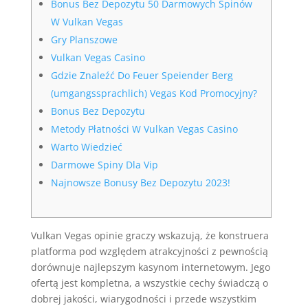
Bonus Bez Depozytu 50 Darmowych Spinów
W Vulkan Vegas
Gry Planszowe
Vulkan Vegas Casino
Gdzie Znaleźć Do Feuer Speiender Berg
(umgangssprachlich) Vegas Kod Promocyjny?
Bonus Bez Depozytu
Metody Płatności W Vulkan Vegas Casino
Warto Wiedzieć
Darmowe Spiny Dla Vip
Najnowsze Bonusy Bez Depozytu 2023!
Vulkan Vegas opinie graczy wskazują, że konstruera
platforma pod względem atrakcyjności z pewnością
dorównuje najlepszym kasynom internetowym. Jego
ofertą jest kompletna, a wszystkie cechy świadczą o
dobrej jakości, wiarygodności i przede wszystkim