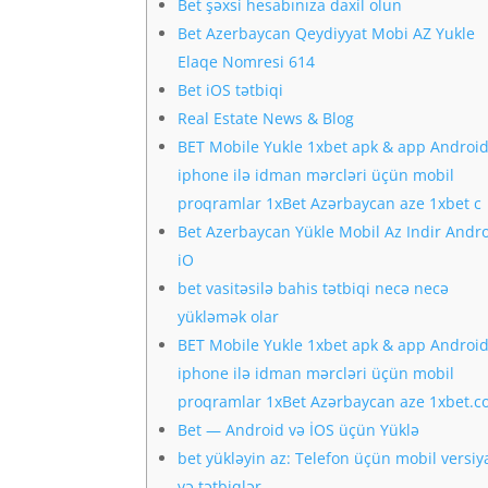
Bet şəxsi hesabınıza daxil olun
Bet Azerbaycan Qeydiyyat Mobi AZ Yukle
Elaqe Nomresi 614
Bet iOS tətbiqi
Real Estate News & Blog
BET Mobile Yukle 1xbet apk & app Android
iphone ilə idman mərcləri üçün mobil
proqramlar 1xBet Azərbaycan aze 1xbet c
Bet Azerbaycan Yükle Mobil Az Indir Andr
iO
bet vasitəsilə bahis tətbiqi necə necə
yükləmək olar
BET Mobile Yukle 1xbet apk & app Android
iphone ilə idman mərcləri üçün mobil
proqramlar 1xBet Azərbaycan aze 1xbet.
Bet — Android və İOS üçün Yüklə
bet yükləyin az: Telefon üçün mobil versiy
və tətbiqlər