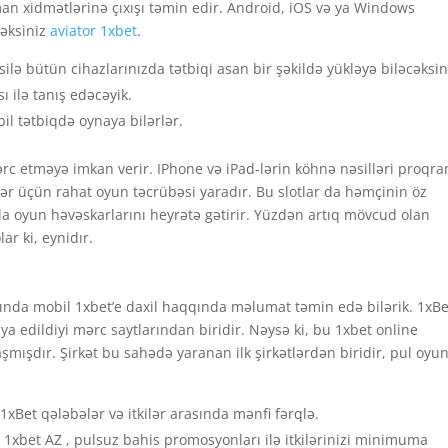
an xidmətlərinə çıxışı təmin edir. Android, iOS və ya Windows
cəksiniz
aviator 1xbet
.
silə bütün cihazlarınızda tətbiqi asan bir şəkildə yükləyə biləcəksin
ı ilə tanış edəcəyik.
il tətbiqdə oynaya bilərlər.
c etməyə imkan verir. IPhone və iPad-lərin köhnə nəsilləri proqr
çilər üçün rahat oyun təcrübəsi yaradır. Bu slotlar da həmçinin öz
a oyun həvəskarlarını heyrətə gətirir. Yüzdən artıq mövcud olan
r ki, eynidır.
nda mobil 1xbet’e daxil haqqında məlumat təmin edə bilərik. 1xBe
ya edildiyi mərc saytlarından biridir. Nəysə ki, bu 1xbet online
mışdır. Şirkət bu sahədə yaranan ilk şirkətlərdən biridir, pul oyun
Bet qələbələr və itkilər arasında mənfi fərqlə.
n 1xbet AZ , pulsuz bahis promosyonları ilə itkilərinizi minimuma