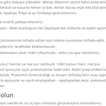
ına görə olduqca yüksəkdir. Menyu dillərinin seçimi bahis proqraml
. Məhdud və xüsusilə Alman və bəli, Alman olaraq seçki edə biləcəyin
rə, İspaniya, Polşa və ya Türkiyəyə gedə bilərsiniz.
 endirib yükləyə bilərsiniz.
yyat – Mobi Azerbaycan bet Qeydiyyat bet slotlarda nə qədər qaza
ürülməsində istifadə edilən eyni ödəmə üsulundan istifadə edilir.
ayderiniz tərəfindən bloklanmasıdır.
ükləmədən əvvəl mobil cihazınızda – daha çox ayar etməlisiniz.
lsuz mərclər və real pul cashback. 1xBet pulsuz mərc, real pul,
vcud oyunçular üçün promosyonlar təşkil edin. Mobil proqramMərcl
tulub. Proqramın funksionallığı və dizaynı istifadəçilərin əsas say
ilə oyunçular ən vacib əməliyyatları – qeydiyyatdan keçə, yoxlama
lər.
 olun
 eyni sətirdə ən azı üç eyni simvolun görünəcəyinə inanmalısınız.