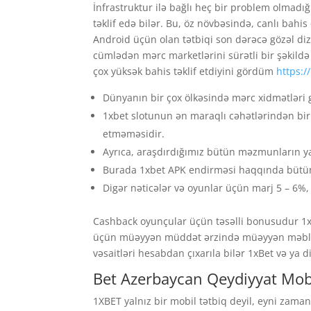
İnfrastruktur ilə bağlı heç bir problem olmadı
təklif edə bilər. Bu, öz növbəsində, canlı bah
Android üçün olan tətbiqi son dərəcə gözəl diz
cümlədən mərc marketlərini sürətli bir şəkild
çox yüksək bahis təklif etdiyini gördüm
https:/
Dünyanın bir çox ölkəsində mərc xidmətləri g
1xbet slotunun ən maraqlı cəhətlərindən bir
etməməsidir.
Ayrıca, araşdırdığımız bütün məzmunların y
Burada 1xbet APK endirməsi haqqında bütün 
Digər nəticələr və oyunlar üçün marj 5 – 6%,
Cashback oyunçular üçün təsəlli bonusudur 1xB
üçün müəyyən müddət ərzində müəyyən məblə
vəsaitləri hesabdan çıxarıla bilər 1xBet və ya d
Bet Azerbaycan Qeydiyyat Mob
1XBET yalnız bir mobil tətbiq deyil, eyni zama