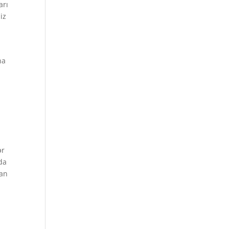
arı
iz
na
ər
tda
dan