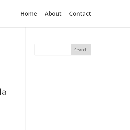
Home
About
Contact
Search
lə