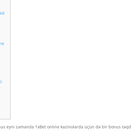
oid
ine
o
 bonus eyni zamanda 1xBet online kazinolarda üçün də bir bonus təq