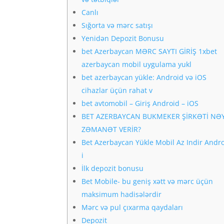
Canlı
Sığorta və mərc satışı
Yenidən Depozit Bonusu
bet Azerbaycan MƏRC SAYTI GİRİŞ 1xbet
azerbaycan mobil uygulama yukl
bet azerbaycan yükle: Android və iOS
cihazlar üçün rahat v
bet avtomobil – Giriş Android – iOS
BET AZERBAYCAN BUKMEKER ŞİRKƏTİ NƏ
ZƏMANƏT VERİR?
Bet Azerbaycan Yükle Mobil Az Indir Andr
i
İlk depozit bonusu
Bet Mobile- bu geniş xətt və mərc üçün
maksimum hadisələrdir
Mərc və pul çıxarma qaydaları
Depozit