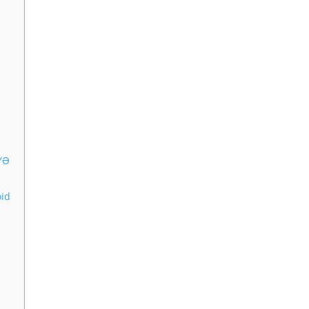
YƏ
oid