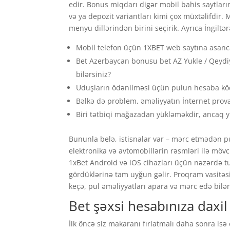
edir. Bonus miqdarı digər mobil bahis saytlar
və ya depozit variantları kimi çox müxtəlifdir
menyu dillərindən birini seçirik. Ayrıca İngiltə
Mobil telefon üçün 1XBET web saytına asanca
Bet Azerbaycan bonusu bet AZ Yukle / Qeydi
bilərsiniz?
Uduşların ödənilməsi üçün pulun hesaba köç
Bəlkə də problem, əməliyyatın İnternet prov
Biri tətbiqi mağazadan yükləməkdir, ancaq y
Bununla belə, istisnalar var – mərc etmədən pu
elektronika və avtomobillərin rəsmləri ilə mö
1xBet Android və iOS cihazları üçün nəzərdə tu
gördüklərinə tam uyğun gəlir. Proqram vasitəs
keçə, pul əməliyyatları apara və mərc edə bilər
Bet şəxsi hesabınıza daxil
İlk öncə siz makaranı fırlatmalı daha sonra isə