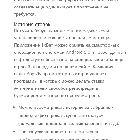
создавать еще один аккаунт в приложении не
требуется.
История ставок
Получить бонус вы можете в том случае, если
установили приложение и прошли регистрацию.
Приложение 1хБет можно скачать на смартфоны с
операционной системой Android 5.0 и новее. Данный
софт доступен бесплатно на официальной странице
игровой площадки и на нашем сайте. Компания
ведет борьбу против азартных игр и удаляет
программы, в которых можно делать ставки.
Альтернативных способов регистрации в
букмекерской конторе не предусмотрено.
Можно просматривать историю за выбранный
период и фильтровать купоны по статусу
(актуальные, проигранные, выплаченные и т. д.).
При запуске на приветственном экране
отображается логотип компании, а под ним