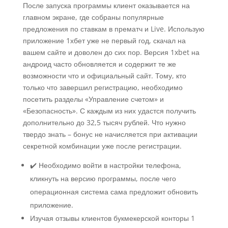
После запуска программы клиент оказывается на
главном экране, где собраны популярные
предложения по ставкам в прематч и Live. Использую
приложение 1хбет уже не первый год, скачал на
вашем сайте и доволен до сих пор. Версия 1xbet на
андроид часто обновляется и содержит те же
возможности что и официальный сайт. Тому, кто
только что завершил регистрацию, необходимо
посетить разделы «Управление счетом» и
«Безопасность». С каждым из них удастся получить
дополнительно до 32,5 тысяч рублей. Что нужно
твердо знать – бонус не начисляется при активации
секретной комбинации уже после регистрации.
✔️ Необходимо войти в настройки телефона,
кликнуть на версию программы, после чего
операционная система сама предложит обновить
приложение.
Изучая отзывы клиентов букмекерской конторы 1