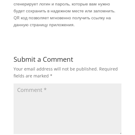
сгенерирует логин и пароль, которые вам нужно
будет сохранить в надежном месте или запомнить.
QR код позволяет мгновенно получить ссылку на
данную страницу приложения.
Submit a Comment
Your email address will not be published.
Required
fields are marked
*