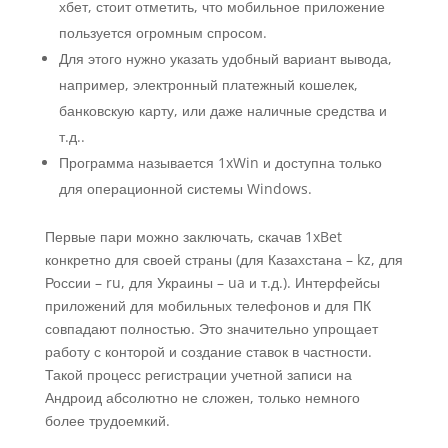
хбет, стоит отметить, что мобильное приложение
пользуется огромным спросом.
Для этого нужно указать удобный вариант вывода,
например, электронный платежный кошелек,
банковскую карту, или даже наличные средства и
т.д..
Программа называется 1xWin и доступна только
для операционной системы Windows.
Первые пари можно заключать, скачав 1xBet
конкретно для своей страны (для Казахстана – kz, для
России – ru, для Украины – ua и т.д.). Интерфейсы
приложений для мобильных телефонов и для ПК
совпадают полностью. Это значительно упрощает
работу с конторой и создание ставок в частности.
Такой процесс регистрации учетной записи на
Андроид абсолютно не сложен, только немного
более трудоемкий.