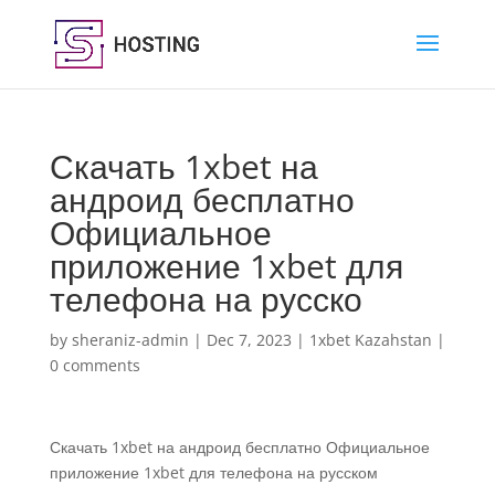
Скачать 1xbet на
андроид бесплатно
Официальное
приложение 1xbet для
телефона на русско
by
sheraniz-admin
|
Dec 7, 2023
|
1xbet Kazahstan
|
0 comments
Скачать 1xbet на андроид бесплатно Официальное
приложение 1xbet для телефона на русском