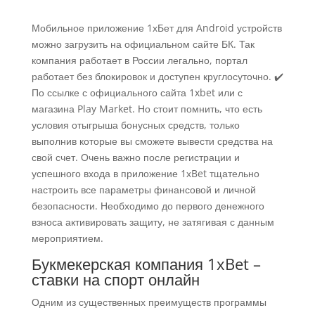
Мобильное приложение 1хБет для Android устройств
можно загрузить на официальном сайте БК. Так
компания работает в России легально, портал
работает без блокировок и доступен круглосуточно. ✔️
По ссылке с официального сайта 1xbet или с
магазина Play Market. Но стоит помнить, что есть
условия отыгрыша бонусных средств, только
выполнив которые вы сможете вывести средства на
свой счет. Очень важно после регистрации и
успешного входа в приложение 1хBet тщательно
настроить все параметры финансовой и личной
безопасности. Необходимо до первого денежного
взноса активировать защиту, не затягивая с данным
мероприятием.
Букмекерская компания 1xBet –
ставки на спорт онлайн
Одним из существенных преимуществ программы