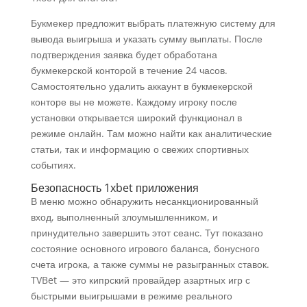
Букмекер предложит выбрать платежную систему для
вывода выигрыша и указать сумму выплаты. После
подтверждения заявка будет обработана
букмекерской конторой в течение 24 часов.
Самостоятельно удалить аккаунт в букмекерской
конторе вы не можете. Каждому игроку после
установки открывается широкий функционал в
режиме онлайн. Там можно найти как аналитические
статьи, так и информацию о свежих спортивных
событиях.
Безопасность 1xbet приложения
В меню можно обнаружить несанкционированный
вход, выполненный злоумышленником, и
принудительно завершить этот сеанс. Тут показано
состояние основного игрового баланса, бонусного
счета игрока, а также суммы не разыгранных ставок.
TVBet — это кипрский провайдер азартных игр с
быстрыми выигрышами в режиме реального