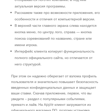
актуальная версия программы.
Расскажем также про возможности приложения, его
особенности и отличия от компьютерной версии.
В верхней части главного экрана слева находится
кнопка меню, по центру лого, справа — кнопка
поиска соревнований по названию, стране или
имени игрока.
Интерфейс клиента копирует функциональность
полного официального сайта, но отличается от
него структурой.
При этом он надежно оберегает от взлома профиль
пользователя и значительно повышает безопасность
введенных конфиденциальных данных и защищает
ваши ставки. Скачав приложение, первое, что вы
увидите – раздел с популярными событиями,
прематч и лайв. На Apple клиент загружается из
официального магазина ПО, поэтому установка