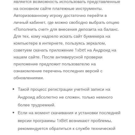
является возможность использовать представленные
на основном сайте платежные инструменты.
Авторизованному игроку достаточно перейти в
личный кабинет, где можно свободно выбрать опцию
«Пополнить счет» для внесения депозита на баланс.
Для тех, кому надоело искать сайт букмекера на
компьютере в интернете, пользуясь зеркалом,
советуем скачать приложение 1хbet на Андроид на
нашем сайте. После антивирусной проверки
приложение предложит пользователю на
ознакомление перечень последних версий с
обновлениями.
Такой процесс регистрации учетной записи на
Андроид абсолютно не сложен, только немного
более трудоемкий.
Если на момент скачивания и установки последней
версии программы 1xBet возникают проблемы,
рекомендуется обратиться к службе технической