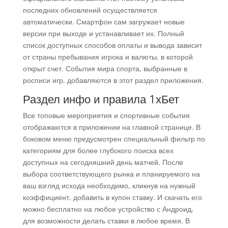
последних обновлений осуществляется
автоматически. Смартфон сам загружает новые
версии при выходе и устанавливает их. Полный
список доступных способов оплаты и вывода зависит
от страны пребывания игрока и валюты, в которой
открыт счет. События мира спорта, выбранные в
росписи игр, добавляются в этот раздел приложения.
Раздел инфо и правила 1хБет
Все топовые мероприятия и спортивные события
отображаются в приложении на главной странице. В
боковом меню предусмотрен специальный фильтр по
категориям для более глубокого поиска всех
доступных на сегодняшний день матчей. После
выбора соответствующего рынка и планируемого на
ваш взгляд исхода необходимо, кликнув на нужный
коэффициент, добавить в купон ставку. И скачать его
можно бесплатно на любое устройство с Андроид,
для возможности делать ставки в любое время. В