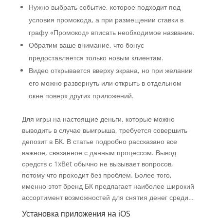
Нужно выбрать событие, которое подходит под
условия промокода, а при размещении ставки в
графу «Промокод» вписать необходимое название.
Обратим ваше внимание, что бонус
предоставляется только новым клиентам.
Видео открывается вверху экрана, но при желании
его можно развернуть или открыть в отдельном
окне поверх других приложений.
Для игры на настоящие деньги, которые можно
выводить в случае выигрыша, требуется совершить
депозит в БК. В статье подробно рассказано все
важное, связанное с данным процессом. Вывод
средств с 1xBet обычно не вызывает вопросов,
потому что проходит без проблем. Более того,
именно этот бренд БК предлагает наиболее широкий
ассортимент возможностей для снятия денег среди…
Установка приложения на iOS