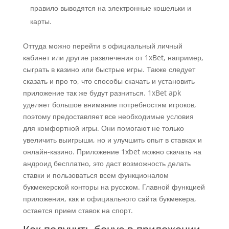
правило выводятся на электронные кошельки и
карты.
Оттуда можно перейти в официальный личный
кабинет или другие развлечения от 1xBet, например,
сыграть в казино или быстрые игры. Также следует
сказать и про то, что способы скачать и установить
приложение так же будут разниться. 1xBet apk
уделяет большое внимание потребностям игроков,
поэтому предоставляет все необходимые условия
для комфортной игры. Они помогают не только
увеличить выигрыши, но и улучшить опыт в ставках и
онлайн-казино. Приложение 1xbet можно скачать на
андроид бесплатно, это даст возможность делать
ставки и пользоваться всем функционалом
букмекерской конторы на русском. Главной функцией
приложения, как и официального сайта букмекера,
остается прием ставок на спорт.