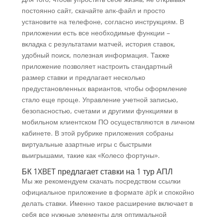
постоянно сайт, скачайте апк-файл и просто
установите на телефоне, согласно инструкциям. В
приложении есть все необходимые функции –
вкладка с результатами матчей, история ставок,
удобный поиск, полезная информация. Также
приложение позволяет настроить стандартный
размер ставки и предлагает несколько
предустановленных вариантов, чтобы оформление
стало еще проще. Управление учетной записью,
безопасностью, счетами и другими функциями в
мобильном клиентском ПО осуществляются в личном
кабинете. В этой рубрике приложения собраны
виртуальные азартные игры с быстрыми
выигрышами, такие как «Колесо фортуны».
БК 1XBET предлагает ставки на 1 тур АПЛ
Мы же рекомендуем скачать посредством ссылки
официальное приложение в формате apk и спокойно
делать ставки. Именно такое расширение включает в
себя все нужные элементы для оптимальной