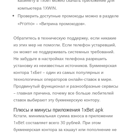
кабинету в 1хбет можно скачать приложение для
компьютера 1XWIN.
Проверить доступные промокоды можно в разделе
«Promo» – «Витрина промокодов».
Обратитесь в техническую поддержку, если никакие
из этих мер не помогли. Если телефон устаревший,
он может не поддерживать системных требований.
Не забудьте в настройках телефона разрешить
установку из неизвестных источников. Букмекерская
контора 1хБет – один из самых популярных и
технологичных операторов онлайн-ставок в мире.
Продвинутый функционал и разнообразные сервисы
– главная причина, почему все больше любителей
ставок выбирают эту букмекерскую контору.
Плюсы и минусы приложения 1xBet apk
Кстати, минимальная сумма взноса в приложении
1хBet составляет всего 30 рублей. При этом
букмекерская контора за кэшаут или пополнение не