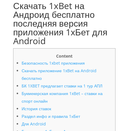
Скачать 1xBet на
Андроид бесплатно ️
последняя версия
приложения 1хБет для
Android
Content
Безопасность 1xbet приложения
Скачать приложение 1xBet на Android
бесплатно
БК 1XBET предлагает ставки на 1 тур АПЛ
Букмекерская компания 1xBet – ставки на
спорт онлайн
История ставок
Раздел инфо и правила 1хБет
Для Android