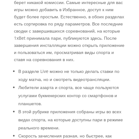
берет никакой комиссии. Самые интересные для вас
игры можно добавить в Избранное, доступ к ним
будет более простым. Естественно, в обоих разделах
есть сортировка по ряду параметров. Все последние
сводки с завершившихся соревнований, на которые
1xBet принимала пари, публикуются здесь. После
завершения инсталляции можно открыть приложение
и пользоваться им, просматривая виды спорта и
ставя на соревнования в них.
В разделе Live можно не только делать ставки по
ходу матча, но и смотреть видеотрансляции.
Любители азарта и спорта, все чаще пользуются
услугами букмекерских контор со смартфонов и
планшетов.
В этой рубрике приложения собраны игры во всех
видах спорта, на которые доступны пари в режиме
реального времени.
Скорость зачисления разная, но быстрее, как