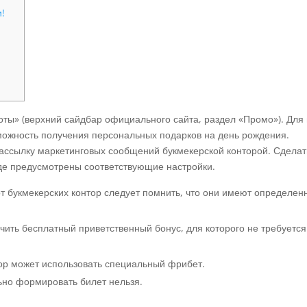
!
оты» (верхний сайдбар официального сайта, раздел «Промо»). Для 
можность получения персональных подарков на день рождения.
рассылку маркетинговых сообщений букмекерской конторой. Сделат
 где предусмотрены соответствующие настройки.
т букмекерских контор следует помнить, что они имеют определен
ить бесплатный приветственный бонус, для которого не требуется
ор может использовать специальный фрибет.
льно формировать билет нельзя.