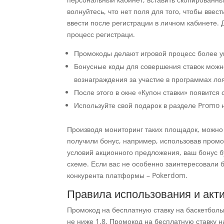
волнуйтесь, что нет поля для того, чтобы ввес
ввести после регистрации в личном кабинете.
процесс регистраци.
Промокоды делают игровой процесс более у
Бонусные коды для совершения ставок можно
вознаграждения за участие в программах ло
После этого в окне «Купон ставки» появится
Используйте свой подарок в разделе Promo 
Производя мониторинг таких площадок, можно 
получили бонус, например, использовав промо
условий акционного предложения, ваш бонус 
схеме. Если вас не особенно заинтересовали б
конкурента платформы – Pokerdom.
Правила использования и акт
Промокод на бесплатную ставку на баскетболь
не ниже 1.8. Промокод на бесплатную ставку 