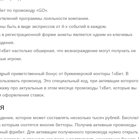
бет по промокоду «GO».
етвлений программы лояльности компании.
ны быть в виде экспрессов от 4-х событий в каждом.
да в регистрационной форме анкеты является одним из ключевых
ждения.
хБет настолько обширная, что вознаграждение могут получать не
ные игроки.
рый приветственный бонус от букмекерской конторы 1хБет. В
ользовать промокод. Это специальный код, при активации которого
скажу про актуальные в этом месяце промокоды 1хБет, которые вы
и оформлении ставок.
ня
ение, которое может составлять несколько тысяч рублей. Беспла
за которым охотятся многие бетторы. Получив активные промокоды
ьный фрибет. Для активации полученного промокода нужно открыть
е символы в специальное поле и подтвердить начисление бонуса.