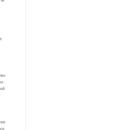
е
 вы
ех
ной
тия
ого