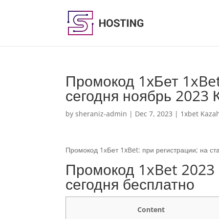
Промокод 1хБет 1xBet
сегодня ноябрь 2023 
by
sheraniz-admin
|
Dec 7, 2023
|
1xbet Kaza
Промокод 1хБет 1xBet: при регистрации; на ст
Промокод 1xBet 2023
сегодня бесплатно
Content